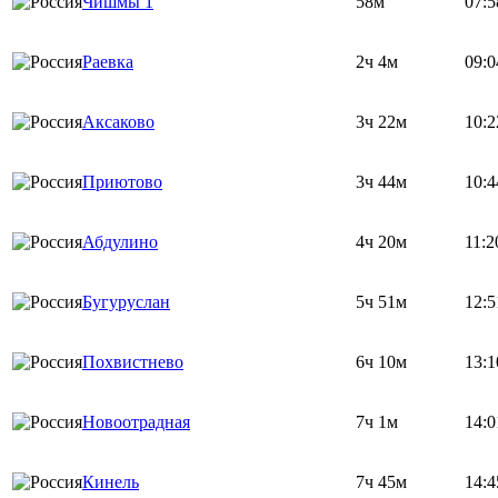
Чишмы 1
58м
07:5
Раевка
2ч 4м
09:0
Аксаково
3ч 22м
10:2
Приютово
3ч 44м
10:4
Абдулино
4ч 20м
11:2
Бугуруслан
5ч 51м
12:5
Похвистнево
6ч 10м
13:1
Новоотрадная
7ч 1м
14:0
Кинель
7ч 45м
14:4