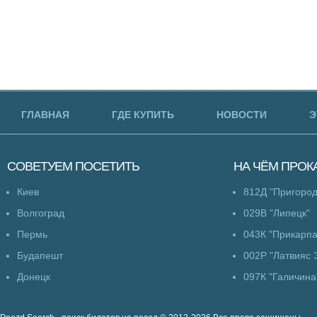
ГЛАВНАЯ
ГДЕ КУПИТЬ
НОВОСТИ
Э
СОВЕТУЕМ
ПОСЕТИТЬ
НА ЧЁМ
ПРОК
Киев
812Д "Пригоро
Волгоград
029В "Липецк"
Пермь
043К "Прикарпа
Будапешт
002Р "Латвияс 
Донецк
097К "Галичина