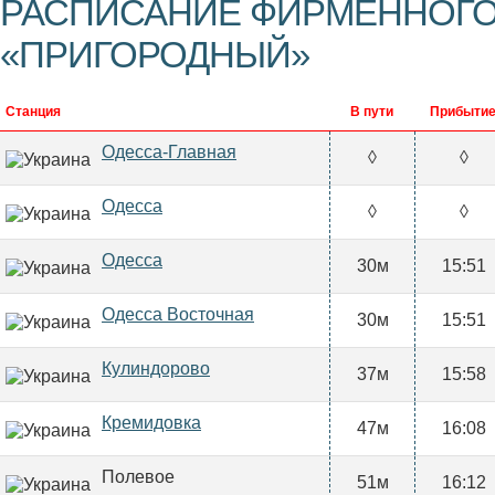
РАСПИСАНИЕ ФИРМЕННОГО
«ПРИГОРОДНЫЙ»
Станция
В пути
Прибыти
Одесса-Главная
◊
◊
Одесса
◊
◊
Одесса
30м
15:51
Одесса Восточная
30м
15:51
Кулиндорово
37м
15:58
Кремидовка
47м
16:08
Полевое
51м
16:12