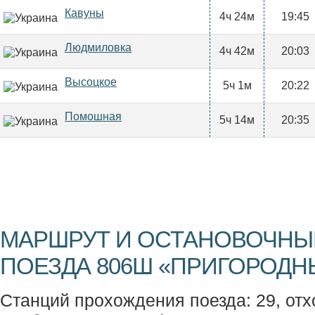
Кавуны
4ч 24м
19:45
Людмиловка
4ч 42м
20:03
Высоцкое
5ч 1м
20:22
Помошная
5ч 14м
20:35
МАРШРУТ И ОСТАНОВОЧНЫ
ПОЕЗДА 806Ш «ПРИГОРОДН
Станций прохождения поезда: 29, отх