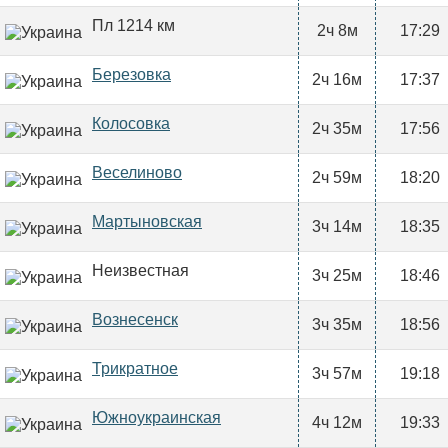
Пл 1214 км
2ч 8м
17:29
Березовка
2ч 16м
17:37
Колосовка
2ч 35м
17:56
Веселиново
2ч 59м
18:20
Мартыновская
3ч 14м
18:35
Неизвестная
3ч 25м
18:46
Вознесенск
3ч 35м
18:56
Трикратное
3ч 57м
19:18
Южноукраинская
4ч 12м
19:33