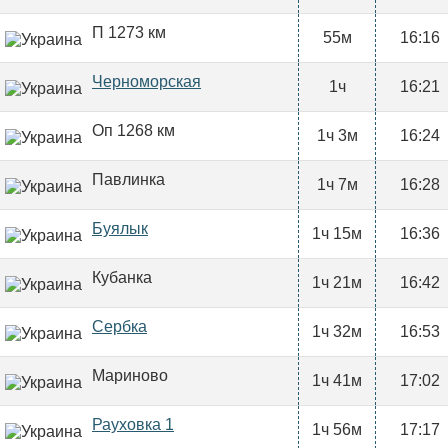
П 1273 км
55м
16:16
Черноморская
1ч
16:21
Оп 1268 км
1ч 3м
16:24
Павлинка
1ч 7м
16:28
Буялык
1ч 15м
16:36
Кубанка
1ч 21м
16:42
Сербка
1ч 32м
16:53
Мариново
1ч 41м
17:02
Рауховка 1
1ч 56м
17:17