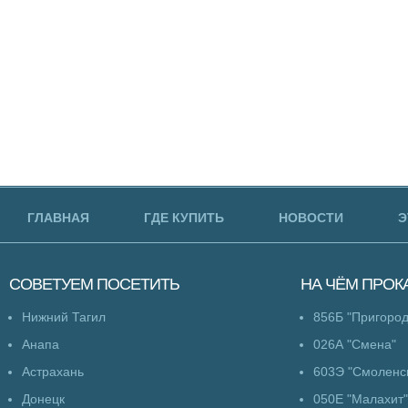
ГЛАВНАЯ
ГДЕ КУПИТЬ
НОВОСТИ
Э
СОВЕТУЕМ
ПОСЕТИТЬ
НА ЧЁМ
ПРОК
Нижний Тагил
856Б "Пригоро
Анапа
026А "Смена"
Астрахань
603Э "Смоленс
Донецк
050Е "Малахит"