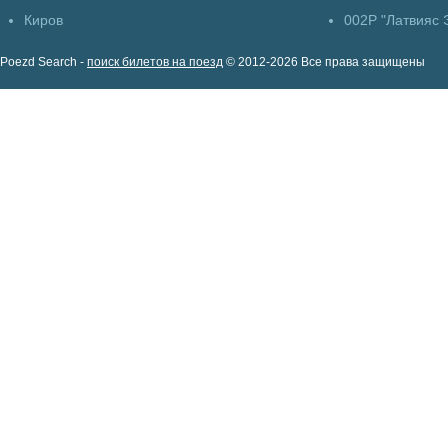
Киров
002Р "Латвияс 
Poezd Search -
поиск билетов на поезд
© 2012-2026 Все права защищены