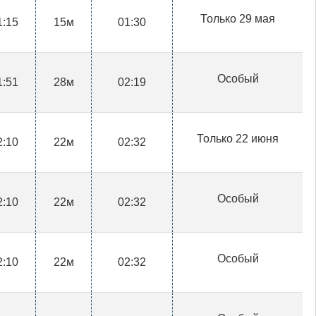
Только 29 мая
1:15
15м
01:30
Особый
1:51
28м
02:19
Только 22 июня
2:10
22м
02:32
Особый
2:10
22м
02:32
Особый
2:10
22м
02:32