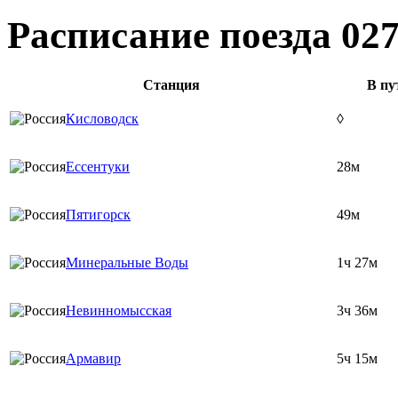
Расписание поезда 02
Станция
В пу
Кисловодск
◊
Ессентуки
28м
Пятигорск
49м
Минеральные Воды
1ч 27м
Невинномысская
3ч 36м
Армавир
5ч 15м