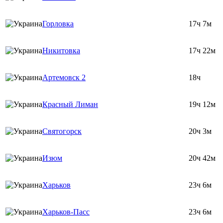
Горловка
17ч 7м
Никитовка
17ч 22м
Артемовск 2
18ч
Красный Лиман
19ч 12м
Святогорск
20ч 3м
Изюм
20ч 42м
Харьков
23ч 6м
Харьков-Пасс
23ч 6м