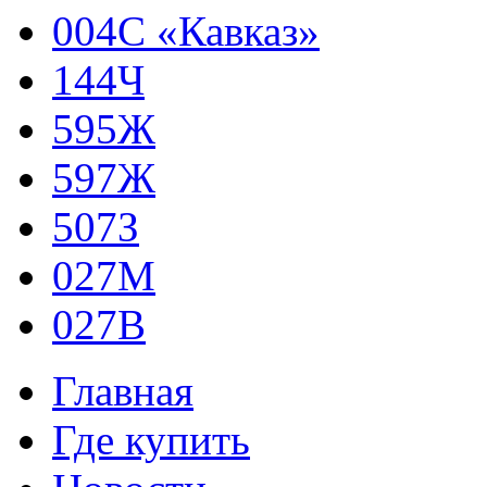
004С «Кавказ»
144Ч
595Ж
597Ж
507З
027М
027В
Главная
Где купить