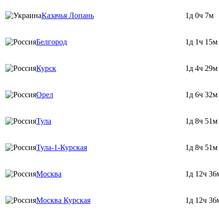
Казачья Лопань
1д 0ч 7м
Белгород
1д 1ч 15м
Курск
1д 4ч 29м
Орел
1д 6ч 32м
Тула
1д 8ч 51м
Тула-1-Курская
1д 8ч 51м
Москва
1д 12ч 36
Москва Курская
1д 12ч 36