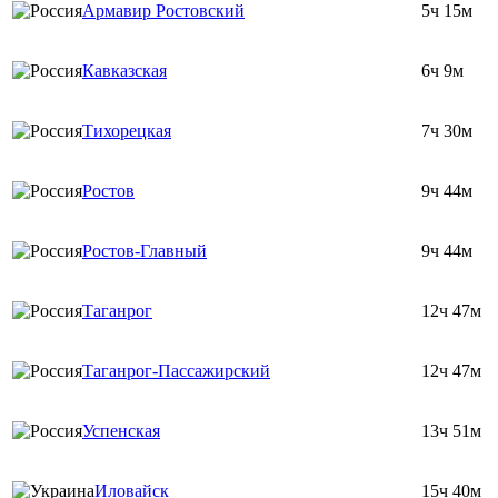
Армавир Ростовский
5ч 15м
Кавказская
6ч 9м
Тихорецкая
7ч 30м
Ростов
9ч 44м
Ростов-Главный
9ч 44м
Таганрог
12ч 47м
Таганрог-Пассажирский
12ч 47м
Успенская
13ч 51м
Иловайск
15ч 40м