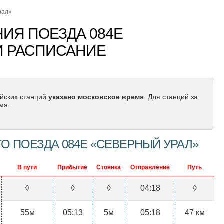
рал»
ИЯ ПОЕЗДА 084Е
И РАСПИСАНИЕ
йских станций
указано московское время
. Для станций за
мя.
 ПОЕЗДА 084Е «СЕВЕРНЫЙ УРАЛ»
В пути
Прибытие
Стоянка
Отправление
Путь
◊
◊
◊
04:18
◊
55м
05:13
5м
05:18
47 км