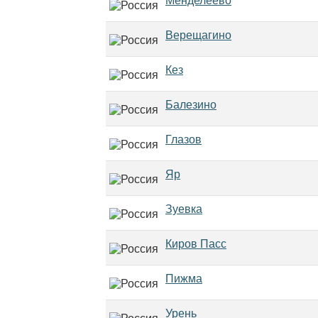
Менделеево
Верещагино
Кез
Балезино
Глазов
Яр
Зуевка
Киров Пасс
Пижма
Урень