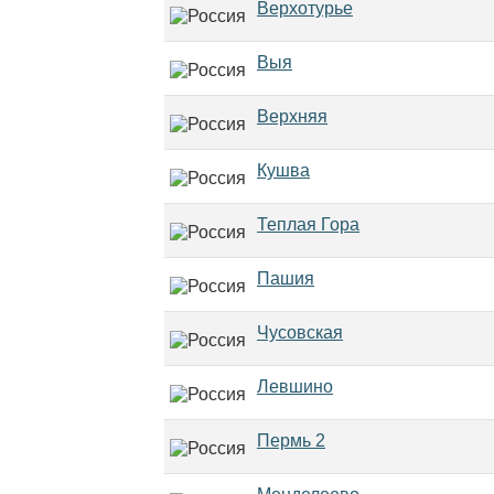
Верхотурье
Выя
Верхняя
Кушва
Теплая Гора
Пашия
Чусовская
Левшино
Пермь 2