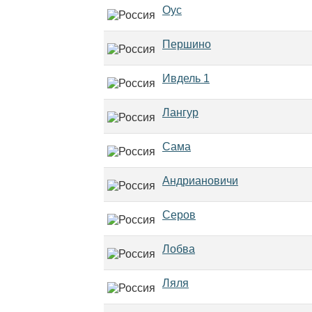
Оус
Першино
Ивдель 1
Лангур
Сама
Андриановичи
Серов
Лобва
Ляля