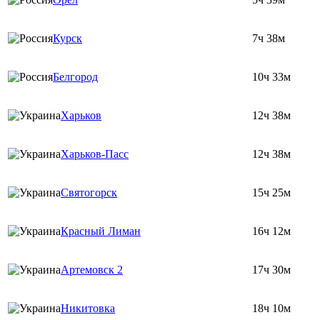
Курск
7ч 38м
Белгород
10ч 33м
Харьков
12ч 38м
Харьков-Пасс
12ч 38м
Святогорск
15ч 25м
Красный Лиман
16ч 12м
Артемовск 2
17ч 30м
Никитовка
18ч 10м