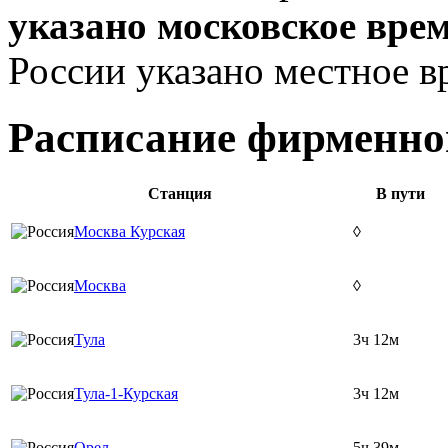
указано московское вре
России указано местное в
Расписание фирменног
Станция
В пути
Москва Курская
◊
Москва
◊
Тула
3ч 12м
Тула-1-Курская
3ч 12м
Орел
5ч 39м