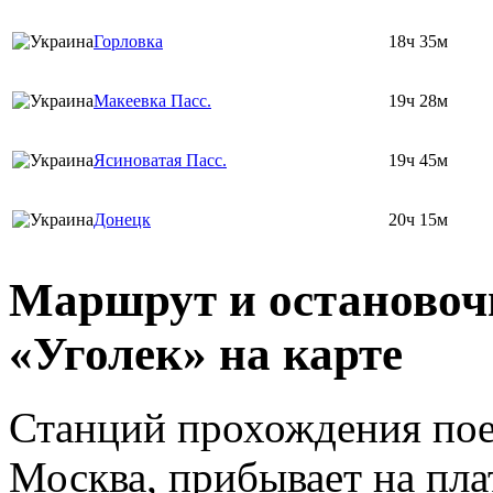
Горловка
18ч 35м
Макеевка Пасс.
19ч 28м
Ясиноватая Пасс.
19ч 45м
Донецк
20ч 15м
Маршрут и остановоч
«Уголек» на карте
Станций прохождения поез
Москва, прибывает на пл