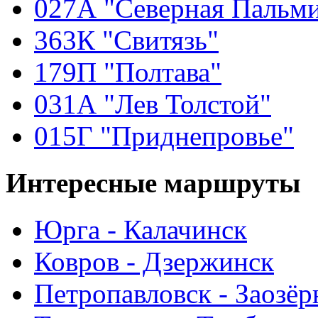
027А "Северная Пальм
363К "Свитязь"
179П "Полтава"
031А "Лев Толстой"
015Г "Приднепровье"
Интересные
маршруты
Юрга - Калачинск
Ковров - Дзержинск
Петропавловск - Заозё