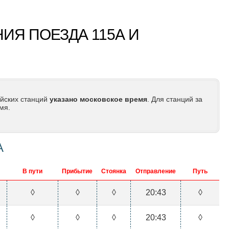
ИЯ ПОЕЗДА 115А И
йских станций
указано московское время
. Для станций за
мя.
А
В пути
Прибытие
Стоянка
Отправление
Путь
◊
◊
◊
20:43
◊
◊
◊
◊
20:43
◊