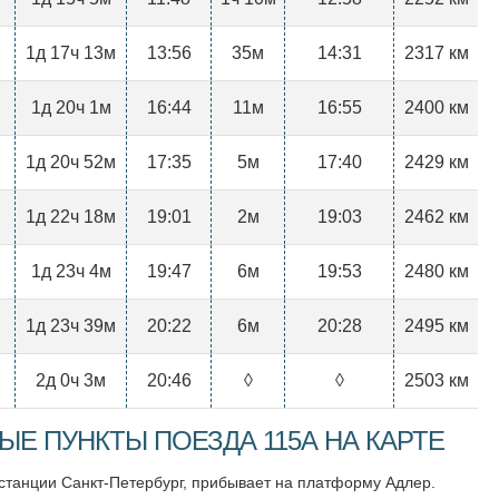
1д 17ч 13м
13:56
35м
14:31
2317 км
1д 20ч 1м
16:44
11м
16:55
2400 км
1д 20ч 52м
17:35
5м
17:40
2429 км
1д 22ч 18м
19:01
2м
19:03
2462 км
1д 23ч 4м
19:47
6м
19:53
2480 км
1д 23ч 39м
20:22
6м
20:28
2495 км
2д 0ч 3м
20:46
◊
◊
2503 км
Е ПУНКТЫ ПОЕЗДА 115А НА КАРТЕ
 станции Санкт-Петербург, прибывает на платформу Адлер.