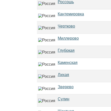
Россошь
Кантемировка
Чертково
Миллерово
Глубокая
Каменская
Лихая
Зверево
Сулин