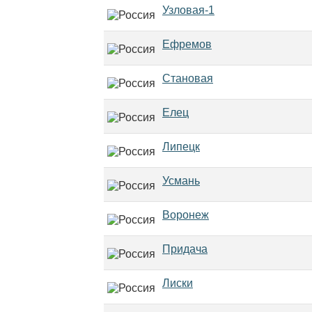
Узловая-1
Ефремов
Становая
Елец
Липецк
Усмань
Воронеж
Придача
Лиски