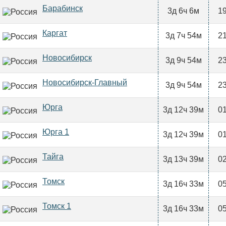
Барабинск
3д 6ч 6м
19
Каргат
3д 7ч 54м
21
Новосибирск
3д 9ч 54м
23
Новосибирск-Главный
3д 9ч 54м
23
Юрга
3д 12ч 39м
01
Юрга 1
3д 12ч 39м
01
Тайга
3д 13ч 39м
02
Томск
3д 16ч 33м
05
Томск 1
3д 16ч 33м
05