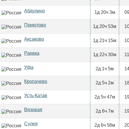
Абдулино
1д 20ч 3м
09
Приютово
1д 20ч 53м
10
Аксаково
1д 21ч 15м
10
Раевка
1д 22ч 30м
11
Уфа
2д 1ч 5м
14
Кропачево
2д 5ч 2м
18
Усть-Катав
2д 5ч 47м
19
Вязовая
2д 6ч 7м
19
Сулея
2д 6ч 58м
20