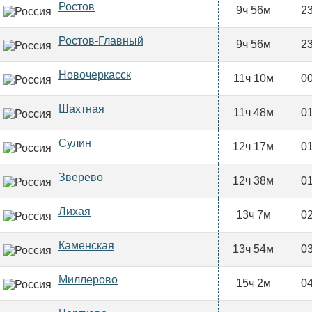
Ростов
9ч 56м
23
Ростов-Главный
9ч 56м
23
Новочеркасск
11ч 10м
00
Шахтная
11ч 48м
01
Сулин
12ч 17м
01
Зверево
12ч 38м
01
Лихая
13ч 7м
02
Каменская
13ч 54м
03
Миллерово
15ч 2м
04