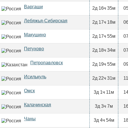
Варгаши
2д 16ч 35м
05
Лебяжья-Сибирская
2д 17ч 18м
06
Макушино
2д 17ч 55м
07
Петухово
2д 18ч 34м
07
Петропавловск
2д 19ч 55м
09
Исилькуль
2д 22ч 31м
11
Омск
3д 1ч 11м
14
Калачинская
3д 3ч 7м
16
Чаны
3д 4ч 54м
18