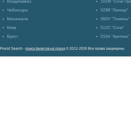
Владикавказ
102М "Сочи Пр
Чебоксары
029В "Липецк"
Махачкала
060У "Тюмень"
Киев
012С "Сочи"
Брест
015А "Арктика"
Poezd Search -
поиск билетов на поезд
© 2012-2026 Все права защищены