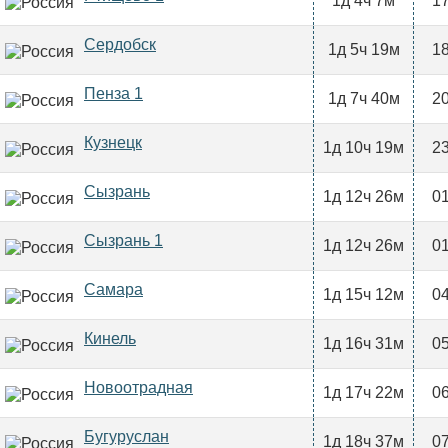
1д 4ч 7м
17
Сердобск
1д 5ч 19м
18
Пенза 1
1д 7ч 40м
20
Кузнецк
1д 10ч 19м
23
Сызрань
1д 12ч 26м
01
Сызрань 1
1д 12ч 26м
01
Самара
1д 15ч 12м
04
Кинель
1д 16ч 31м
05
Новоотрадная
1д 17ч 22м
06
Бугуруслан
1д 18ч 37м
07