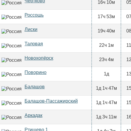
Чертково
16ч 10м
05
Россошь
17ч 53м
07
Лиски
19ч 40м
08
Таловая
22ч 1м
11
Новохопёрск
23ч 4м
12
Поворино
1д
13
Балашов
1д 1ч 47м
15
Балашов-Пассажирский
1д 1ч 47м
15
Аркадак
1д 3ч 11м
16
Ртищево 1