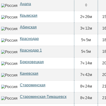
Анапа
◊
Крымская
2ч 26м
15
Абинская
3ч 12м
16
Краснодар
5ч 5м
18
Краснодар 1
5ч 5м
18
Брюховецкая
7ч 14м
20
Каневская
7ч 42м
20
Староминская
8ч 24м
21
Староминская-Тимашевск
8ч 24м
21