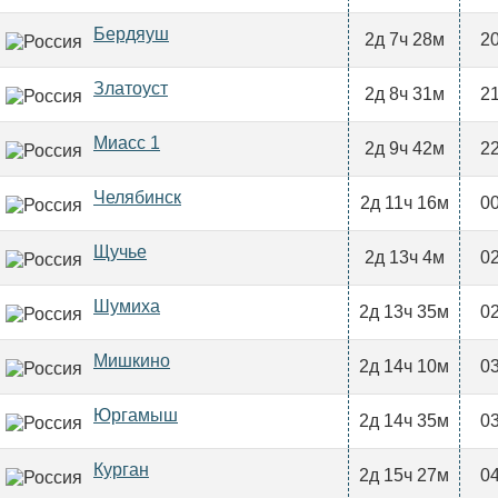
Бердяуш
2д 7ч 28м
20
Златоуст
2д 8ч 31м
21
Миасс 1
2д 9ч 42м
22
Челябинск
2д 11ч 16м
00
Щучье
2д 13ч 4м
02
Шумиха
2д 13ч 35м
02
Мишкино
2д 14ч 10м
03
Юргамыш
2д 14ч 35м
03
Курган
2д 15ч 27м
04