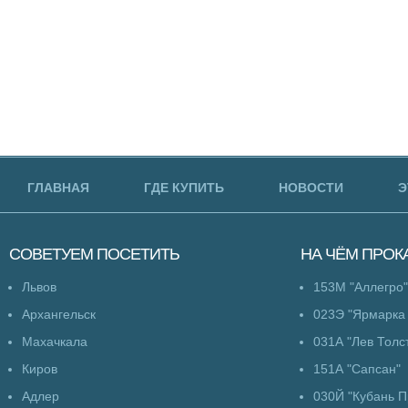
ГЛАВНАЯ
ГДЕ КУПИТЬ
НОВОСТИ
Э
СОВЕТУЕМ
ПОСЕТИТЬ
НА ЧЁМ
ПРОК
Львов
153М "Аллегро"
Архангельск
023Э "Ярмарка
Махачкала
031А "Лев Толс
Киров
151А "Сапсан"
Адлер
030Й "Кубань 