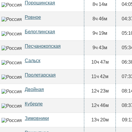
Порошинская
8ч 14м
04:0
Ровное
8ч 46м
04:3
Белоглинская
9ч 19м
05:1
Песчанокопская
9ч 43м
05:3
Сальск
10ч 47м
06:3
Пролетарская
11ч 42м
07:3
Двойная
12ч 23м
08:1
Куберле
12ч 46м
08:3
Зимовники
13ч 20м
09:1