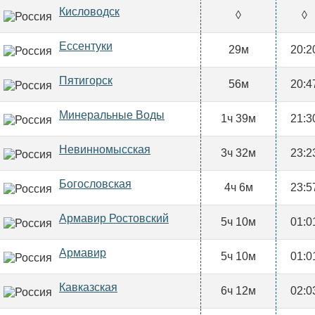
Кисловодск
◊
◊
Ессентуки
29м
20:2
Пятигорск
56м
20:4
Минеральные Воды
1ч 39м
21:3
Невинномысская
3ч 32м
23:2
Богословская
4ч 6м
23:5
Армавир Ростовский
5ч 10м
01:0
Армавир
5ч 10м
01:0
Кавказская
6ч 12м
02:0