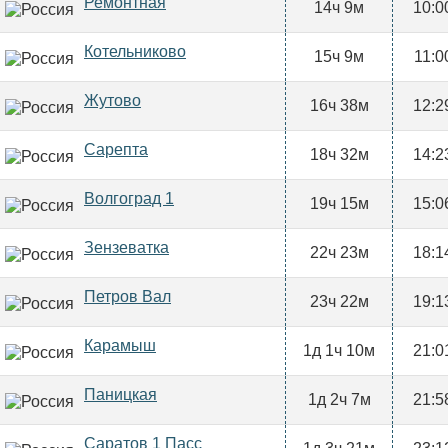
Ремонтная
14ч 9м
10:0
Котельниково
15ч 9м
11:0
Жутово
16ч 38м
12:2
Сарепта
18ч 32м
14:2
Волгоград 1
19ч 15м
15:0
Зензеватка
22ч 23м
18:1
Петров Вал
23ч 22м
19:1
Карамыш
1д 1ч 10м
21:0
Паницкая
1д 2ч 7м
21:5
Саратов 1 Пасс