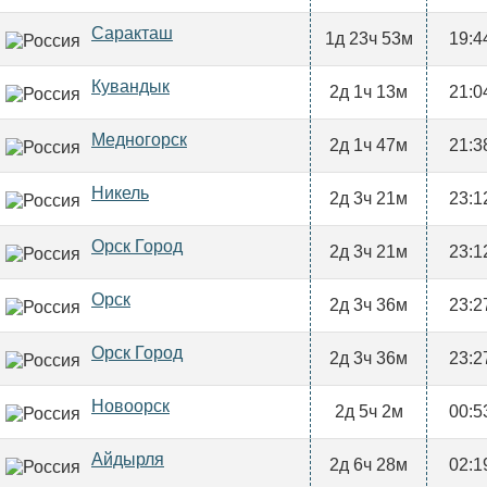
Саракташ
1д 23ч 53м
19:4
Кувандык
2д 1ч 13м
21:0
Медногорск
2д 1ч 47м
21:3
Никель
2д 3ч 21м
23:1
Орск Город
2д 3ч 21м
23:1
Орск
2д 3ч 36м
23:2
Орск Город
2д 3ч 36м
23:2
Новоорск
2д 5ч 2м
00:5
Айдырля
2д 6ч 28м
02:1