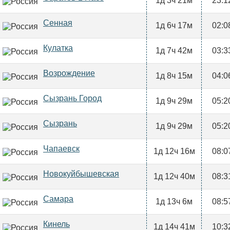
1д 3ч 21м
23:1
Сенная
1д 6ч 17м
02:0
Кулатка
1д 7ч 42м
03:3
Возрождение
1д 8ч 15м
04:0
Сызрань Город
1д 9ч 29м
05:2
Сызрань
1д 9ч 29м
05:2
Чапаевск
1д 12ч 16м
08:0
Новокуйбышевская
1д 12ч 40м
08:3
Самара
1д 13ч 6м
08:5
Кинель
1д 14ч 41м
10:3