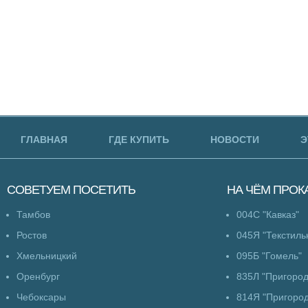
ГЛАВНАЯ
ГДЕ КУПИТЬ
НОВОСТИ
Э
СОВЕТУЕМ
ПОСЕТИТЬ
НА ЧЁМ
ПРОК
Тамбов
004С "Кавказ"
Ростов
045Я "Текстиль
Хмельницкий
095Б "Гомель"
Оренбург
835Л "Пригоро
Чебоксары
814Я "Пригоро