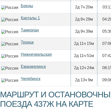
Бреды
2д 7ч 20м
03:1
Карталы 1
2д 8ч 29м
04:2
Тамерлан
2д 9ч 39м
05:3
Троицк
2д 11ч 15м
07:0
Нижнеувельская
2д 11ч 51м
07:4
Еманжелинск
2д 12ч 24м
08:1
Челябинск
2д 13ч 9м
09:0
МАРШРУТ И ОСТАНОВОЧНЫ
ПОЕЗДА 437Ж НА КАРТЕ