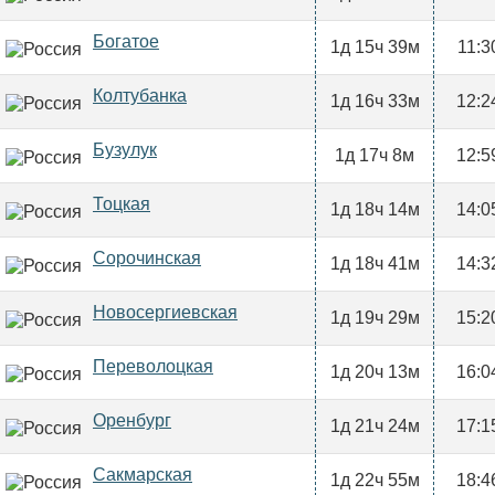
Богатое
1д 15ч 39м
11:3
Колтубанка
1д 16ч 33м
12:2
Бузулук
1д 17ч 8м
12:5
Тоцкая
1д 18ч 14м
14:0
Сорочинская
1д 18ч 41м
14:3
Новосергиевская
1д 19ч 29м
15:2
Переволоцкая
1д 20ч 13м
16:0
Оренбург
1д 21ч 24м
17:1
Сакмарская
1д 22ч 55м
18:4