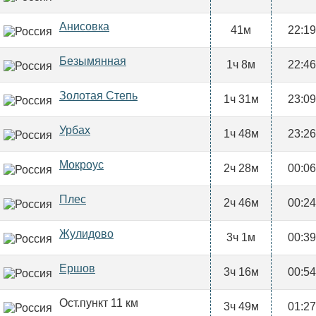
Анисовка
41м
22:19
Безымянная
1ч 8м
22:46
Золотая Степь
1ч 31м
23:09
Урбах
1ч 48м
23:26
Мокроус
2ч 28м
00:06
Плес
2ч 46м
00:24
Жулидово
3ч 1м
00:39
Ершов
3ч 16м
00:54
Ост.пункт 11 км
3ч 49м
01:27