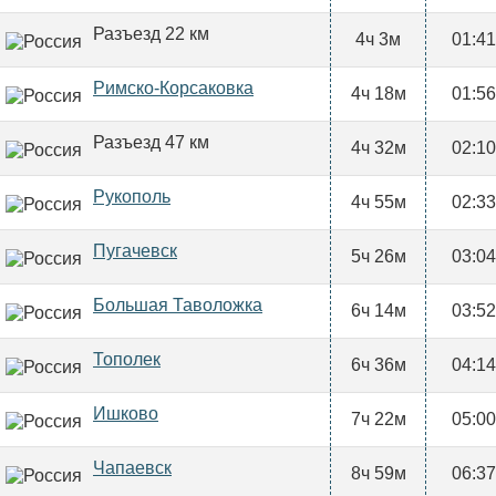
Разъезд 22 км
4ч 3м
01:41
Римско-Корсаковка
4ч 18м
01:56
Разъезд 47 км
4ч 32м
02:10
Рукополь
4ч 55м
02:33
Пугачевск
5ч 26м
03:04
Большая Таволожка
6ч 14м
03:52
Тополек
6ч 36м
04:14
Ишково
7ч 22м
05:00
Чапаевск
8ч 59м
06:37