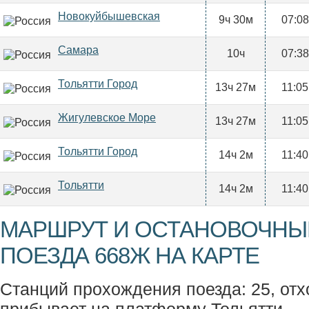
Новокуйбышевская
9ч 30м
07:08
Самара
10ч
07:38
Тольятти Город
13ч 27м
11:05
Жигулевское Море
13ч 27м
11:05
Тольятти Город
14ч 2м
11:40
Тольятти
14ч 2м
11:40
МАРШРУТ И ОСТАНОВОЧНЫ
ПОЕЗДА 668Ж НА КАРТЕ
Станций прохождения поезда: 25, отх