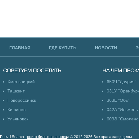
ГЛАВНАЯ
ГДЕ КУПИТЬ
НОВОСТИ
Э
СОВЕТУЕМ
ПОСЕТИТЬ
НА ЧЁМ
ПРОК
Хмельницкий
650Ч "Даурия"
Ташкент
031У "Оренбур
Новороссийск
363Е "Обь"
Кишинев
042А "Ильмень
Ульяновск
603Э "Смоленс
Poezd Search -
поиск билетов на поезд
© 2012-2026 Все права защищены