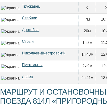
Трускавец
◊
◊
Стебник
7м
10:
Дрогобыч
20м
10:
Стрый
1ч 3м
11:
Николаев-Днестровский
1ч 43м
12:
Пустомыты
2ч 9м
12:
Львов
2ч 41м
13:
МАРШРУТ И ОСТАНОВОЧНЫ
ПОЕЗДА 814Л «ПРИГОРОДНЫ