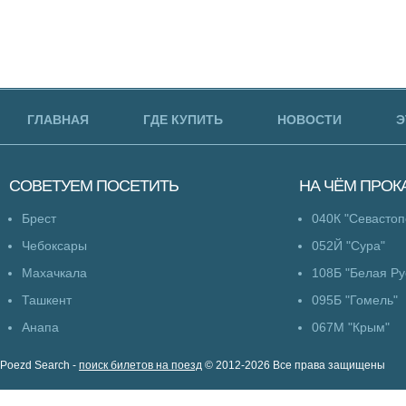
ГЛАВНАЯ
ГДЕ КУПИТЬ
НОВОСТИ
Э
СОВЕТУЕМ
ПОСЕТИТЬ
НА ЧЁМ
ПРОК
Брест
040К "Севастоп
Чебоксары
052Й "Сура"
Махачкала
108Б "Белая Ру
Ташкент
095Б "Гомель"
Анапа
067М "Крым"
Poezd Search -
поиск билетов на поезд
© 2012-2026 Все права защищены