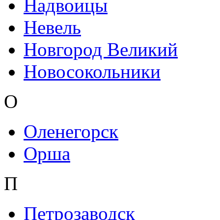
Надвоицы
Невель
Новгород Великий
Новосокольники
О
Оленегорск
Орша
П
Петрозаводск