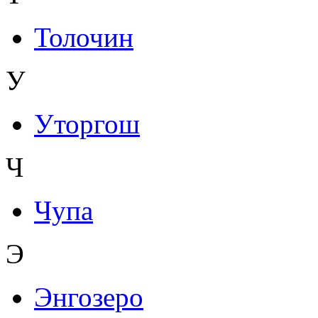
Толочин
У
Уторгош
Ч
Чупа
Э
Энгозеро