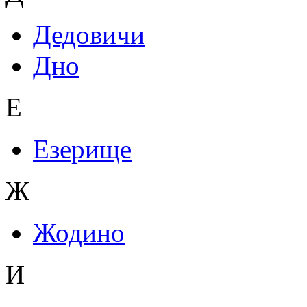
Дедовичи
Дно
Е
Езерище
Ж
Жодино
И