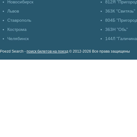
Новосибирск
812Я "Пригоро
Львов
363К "Свитязь"
Ставрополь
804Б "Пригоро
Кострома
363Н "Обь"
Челябинск
144Л "Галичина
Poezd Search -
поиск билетов на поезд
© 2012-2026 Все права защищены