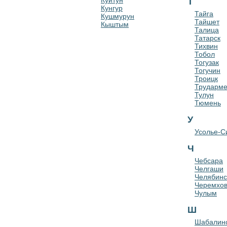
Куйтун
Т
Кунгур
Тайга
Кушмурун
Тайшет
Кыштым
Талица
Татарск
Тихвин
Тобол
Тогузак
Тогучин
Троицк
Трударме
Тулун
Тюмень
У
Усолье-С
Ч
Чебсара
Челгаши
Челябинс
Черемхо
Чулым
Ш
Шабалин