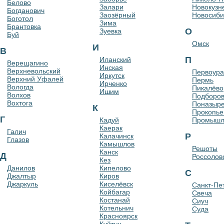
Белово
Залари
Новокузн
Богданович
Заозёрный
Новосиби
Боготол
Зима
Брантовка
О
Зуевка
Буй
Омск
И
В
П
Иланский
Верещагино
Инская
Верхневольский
Первоура
Иркутск
Верхний Уфалей
Пермь
Ирченко
Вологда
Пикалёво
Ишим
Волхов
Подборов
Вохтога
Поназыр
К
Прокопье
Г
Кадуй
Промышл
Каерак
Галич
Р
Калачинск
Глазов
Камышлов
Решоты
Канск
Д
Россолов
Кез
Данилов
Кипелово
С
Джалтыр
Киров
Джаркуль
Киселёвск
Санкт-Пе
Койбагар
Свеча
Костанай
Сиуч
Котельнич
Суда
Красноярск