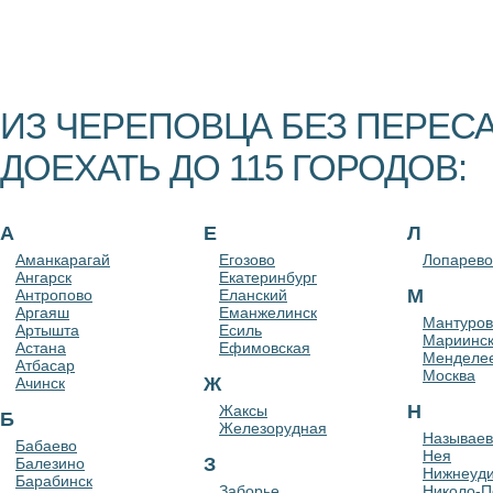
ИЗ ЧЕРЕПОВЦА БЕЗ ПЕРЕ
ДОЕХАТЬ ДО 115 ГОРОДОВ:
А
Е
Л
Аманкарагай
Егозово
Лопарево
Ангарск
Екатеринбург
М
Антропово
Еланский
Аргаяш
Еманжелинск
Мантуров
Артышта
Есиль
Мариинс
Астана
Ефимовская
Менделе
Атбасар
Москва
Ж
Ачинск
Н
Жаксы
Б
Железорудная
Называев
Бабаево
Нея
З
Балезино
Нижнеуди
Барабинск
Заборье
Николо-