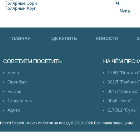
Ч
Полярные Зори
Полярный Круг
Чупа
ГЛАВНАЯ
ГДЕ КУПИТЬ
НОВОСТИ
Э
СОВЕТУЕМ
ПОСЕТИТЬ
НА ЧЁМ
ПРОК
Брест
179П "Полтава"
Оренбург
601Я "Рыбинск"
Ростов
364Л "Свитязь"
Ставрополь
004К "Киев"
Адлер
117ОШ "Сумы"
Poezd Search -
поиск билетов на поезд
© 2012-2026 Все права защищены