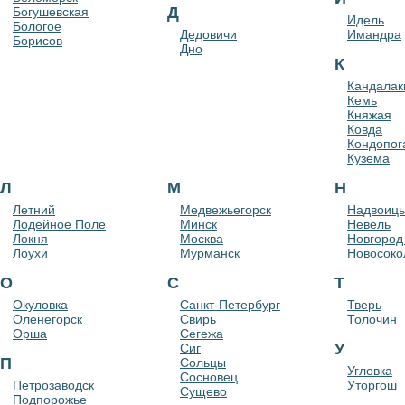
Д
Богушевская
Идель
Бологое
Дедовичи
Имандра
Борисов
Дно
К
Кандала
Кемь
Княжая
Ковда
Кондопог
Кузема
Л
М
Н
Летний
Медвежьегорск
Надвоиц
Лодейное Поле
Минск
Невель
Локня
Москва
Новгород
Лоухи
Мурманск
Новосоко
О
С
Т
Окуловка
Санкт-Петербург
Тверь
Оленегорск
Свирь
Толочин
Орша
Сегежа
У
Сиг
П
Сольцы
Угловка
Сосновец
Петрозаводск
Уторгош
Сущево
Подпорожье