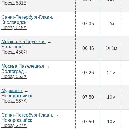
Поезд 581В
Санкт-Петербург-Главн.
→
Кисловодск
07:35
2м
Поезд 049А
Москва Белорусская
→
Балашов 1
06:46
1ч 1м
Поезд 458Я
Москва Павелецкая
→
Волгоград 1
07:26
21м
Поезд 553Х
Мурманск
→
Новороссийск
07:50
10м
Поезд 587А
Санкт-Петербург-Главн.
→
Новороссийск
07:50
10м
Поезд 227А