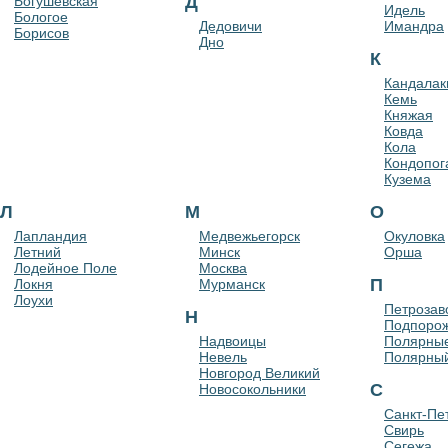
Д
Богушевская
Идель
Бологое
Дедовичи
Имандра
Борисов
Дно
К
Кандала
Кемь
Княжая
Ковда
Кола
Кондопог
Кузема
Л
М
О
Лапландия
Медвежьегорск
Окуловка
Летний
Минск
Орша
Лодейное Поле
Москва
П
Локня
Мурманск
Лоухи
Петрозав
Н
Подпоро
Надвоицы
Полярные
Невель
Полярный
Новгород Великий
С
Новосокольники
Санкт-Пе
Свирь
Сегежа