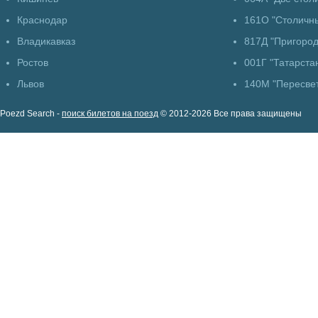
Краснодар
161О "Столичны
Владикавказ
817Д "Пригоро
Ростов
001Г "Татарста
Львов
140М "Пересве
Poezd Search -
поиск билетов на поезд
© 2012-2026 Все права защищены