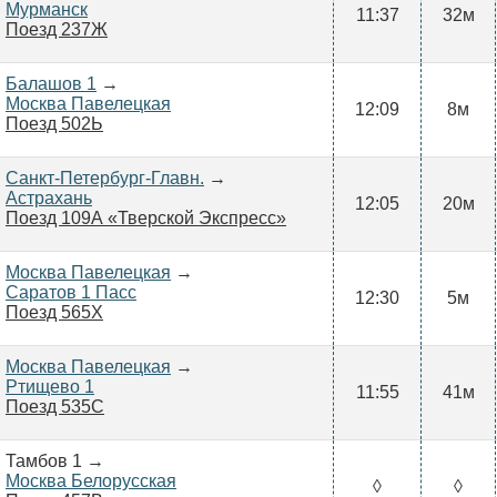
Мурманск
11:37
32м
Поезд 237Ж
Балашов 1
→
Москва Павелецкая
12:09
8м
Поезд 502Ь
Санкт-Петербург-Главн.
→
Астрахань
12:05
20м
Поезд 109А «Тверской Экспресс»
Москва Павелецкая
→
Саратов 1 Пасс
12:30
5м
Поезд 565Х
Москва Павелецкая
→
Ртищево 1
11:55
41м
Поезд 535С
Тамбов 1 →
Москва Белорусская
◊
◊