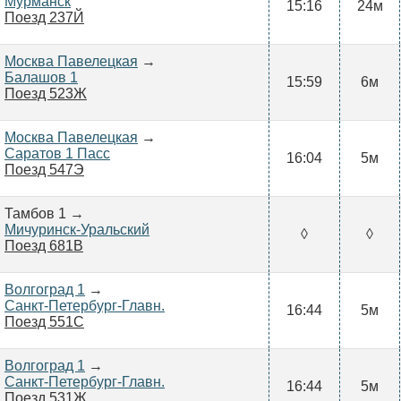
Мурманск
15:16
24м
Поезд 237Й
Москва Павелецкая
→
Балашов 1
15:59
6м
Поезд 523Ж
Москва Павелецкая
→
Саратов 1 Пасс
16:04
5м
Поезд 547Э
Тамбов 1 →
Мичуринск-Уральский
◊
◊
Поезд 681В
Волгоград 1
→
Санкт-Петербург-Главн.
16:44
5м
Поезд 551С
Волгоград 1
→
Санкт-Петербург-Главн.
16:44
5м
Поезд 531Ж