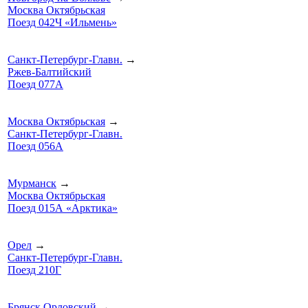
Москва Октябрьская
Поезд 042Ч «Ильмень»
Санкт-Петербург-Главн.
→
Ржев-Балтийский
Поезд 077А
Москва Октябрьская
→
Санкт-Петербург-Главн.
Поезд 056А
Мурманск
→
Москва Октябрьская
Поезд 015А «Арктика»
Орел
→
Санкт-Петербург-Главн.
Поезд 210Г
Брянск Орловский
→