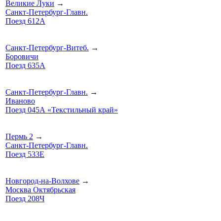
Великие Луки
→
Санкт-Петербург-Главн.
Поезд 612А
Санкт-Петербург-Витеб.
→
Боровичи
Поезд 635А
Санкт-Петербург-Главн.
→
Иваново
Поезд 045А «Текстильный край»
Пермь 2
→
Санкт-Петербург-Главн.
Поезд 533Е
Новгород-на-Волхове
→
Москва Октябрьская
Поезд 208Ч