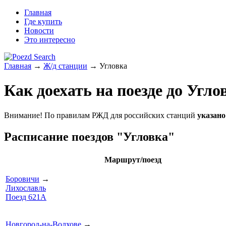
Главная
Где купить
Новости
Это интересно
Главная
→
Ж/д станции
→ Угловка
Как доехать на поезде до Угло
Внимание! По правилам РЖД для российских станций
указано
Расписание поездов "Угловка"
Маршрут/поезд
Боровичи
→
Лихославль
Поезд 621А
Новгород-на-Волхове
→