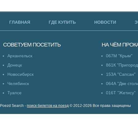
ГЛАВНАЯ
ГДЕ КУПИТЬ
НОВОСТИ
Э
СОВЕТУЕМ
ПОСЕТИТЬ
НА ЧЁМ
ПРОК
Архангельск
067М "Крым"
Донецк
861К "Пригоро
Новосибирск
153А "Сапсан"
Челябинск
064А "Две стол
Туапсе
016Т "Жетису"
Poezd Search -
поиск билетов на поезд
© 2012-2026 Все права защищены