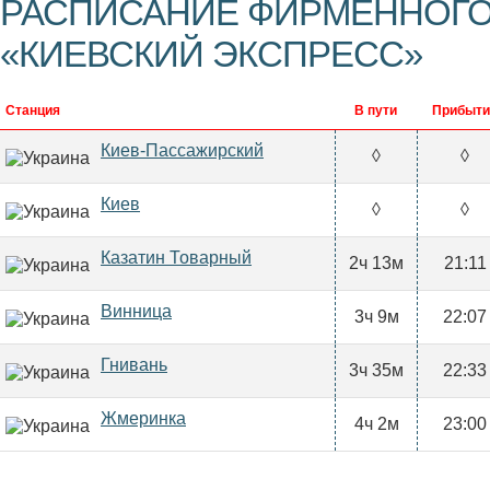
РАСПИСАНИЕ ФИРМЕННОГО
«КИЕВСКИЙ ЭКСПРЕСС»
Станция
В пути
Прибыти
Киев-Пассажирский
◊
◊
Киев
◊
◊
Казатин Товарный
2ч 13м
21:11
Винница
3ч 9м
22:07
Гнивань
3ч 35м
22:33
Жмеринка
4ч 2м
23:00