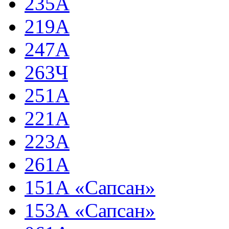
235А
219А
247А
263Ч
251А
221А
223А
261А
151А «Сапсан»
153А «Сапсан»