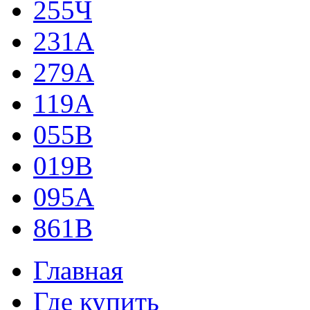
255Ч
231А
279А
119А
055В
019В
095А
861В
Главная
Где купить