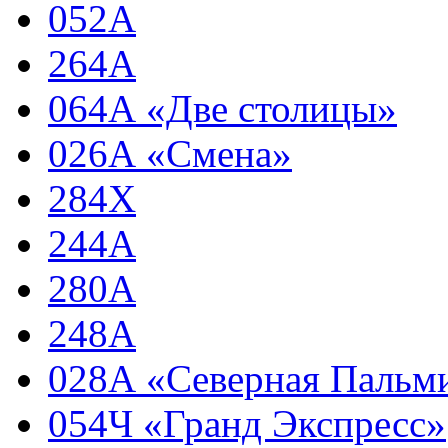
052А
264А
064А «Две столицы»
026А «Смена»
284Х
244А
280А
248А
028А «Северная Пальм
054Ч «Гранд Экспресс»