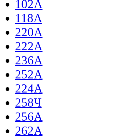
102А
118А
220А
222А
236А
252А
224А
258Ч
256А
262А