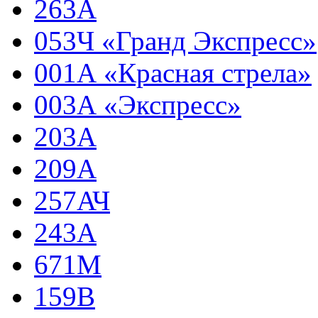
263А
053Ч «Гранд Экспресс»
001А «Красная стрела»
003А «Экспресс»
203А
209А
257АЧ
243А
671М
159В