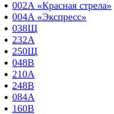
002А «Красная стрела»
004А «Экспресс»
038Щ
232А
250Щ
048В
210А
248В
084А
160В