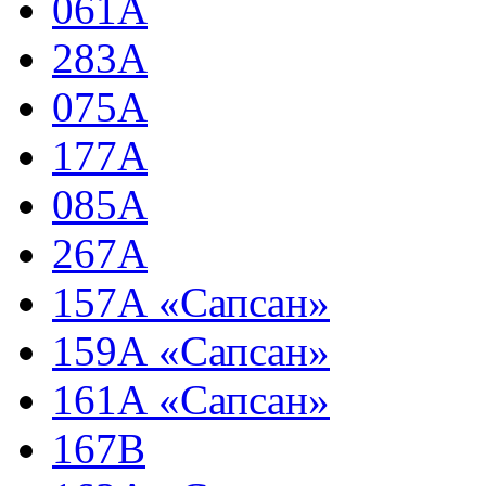
061А
283А
075А
177А
085А
267А
157А «Сапсан»
159А «Сапсан»
161А «Сапсан»
167В