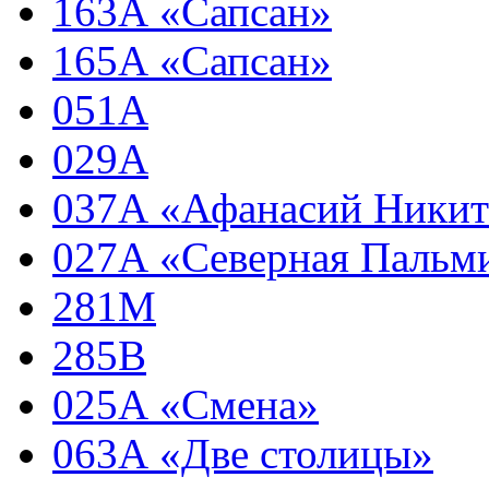
163А «Сапсан»
165А «Сапсан»
051А
029А
037А «Афанасий Ники
027А «Северная Пальм
281М
285В
025А «Смена»
063А «Две столицы»