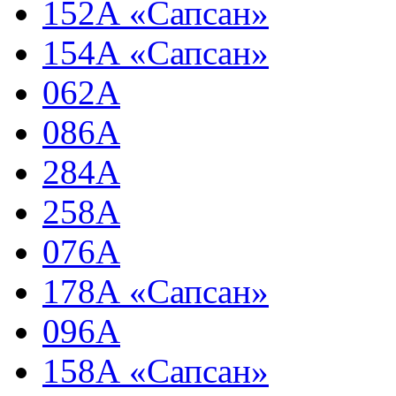
152А «Сапсан»
154А «Сапсан»
062А
086А
284А
258А
076А
178А «Сапсан»
096А
158А «Сапсан»