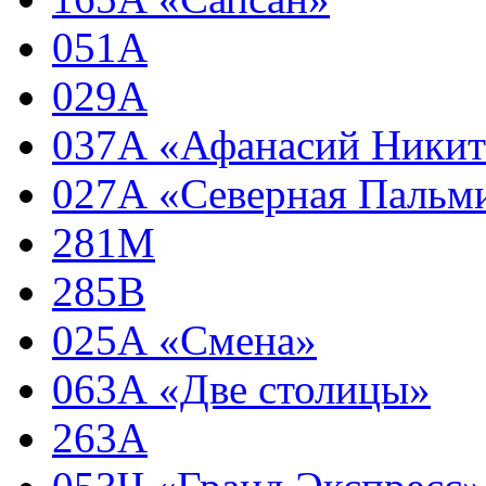
051А
029А
037А «Афанасий Ники
027А «Северная Пальм
281М
285В
025А «Смена»
063А «Две столицы»
263А