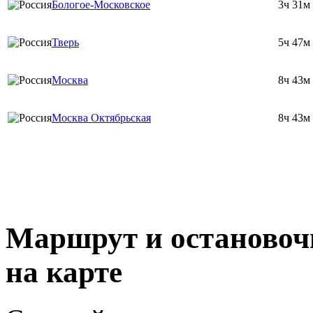
Бологое-Московское
3ч 31м
Тверь
5ч 47м
Москва
8ч 43м
Москва Октябрьская
8ч 43м
Маршрут и остановоч
на карте