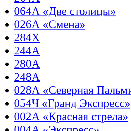
064А «Две столицы»
026А «Смена»
284Х
244А
280А
248А
028А «Северная Пальм
054Ч «Гранд Экспресс»
002А «Красная стрела»
004А «Экспресс»