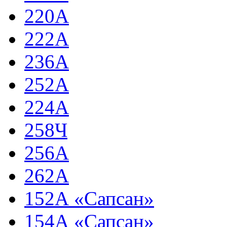
220А
222А
236А
252А
224А
258Ч
256А
262А
152А «Сапсан»
154А «Сапсан»