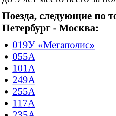
Поезда, следующие по 
Петербург - Москва:
019У «Мегаполис»
055А
101А
249А
255А
117А
235А