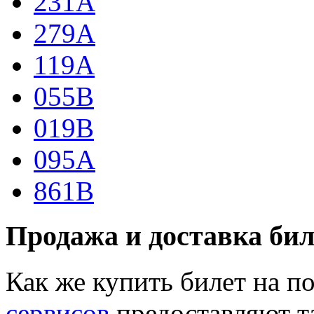
231А
279А
119А
055В
019В
095А
861В
Продажа и доставка бил
Как же купить билет на 
сервисов
предоставляют т