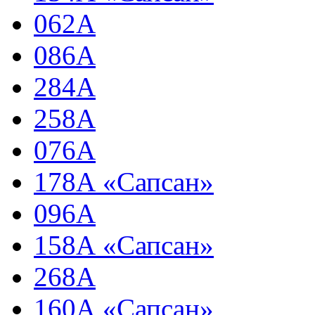
062А
086А
284А
258А
076А
178А «Сапсан»
096А
158А «Сапсан»
268А
160А «Сапсан»