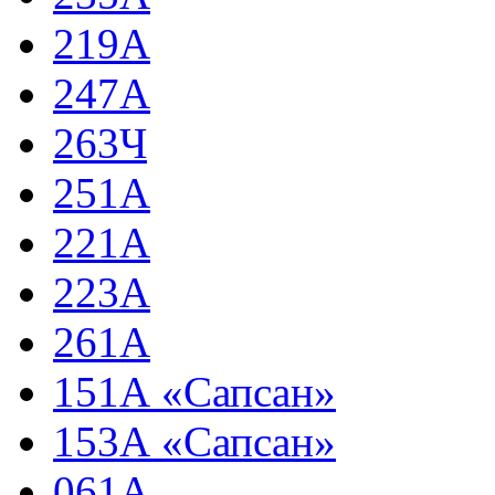
219А
247А
263Ч
251А
221А
223А
261А
151А «Сапсан»
153А «Сапсан»
061А