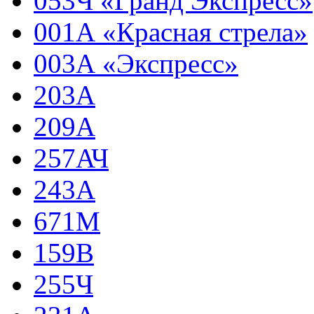
053Ч «Гранд Экспресс»
001А «Красная стрела»
003А «Экспресс»
203А
209А
257АЧ
243А
671М
159В
255Ч