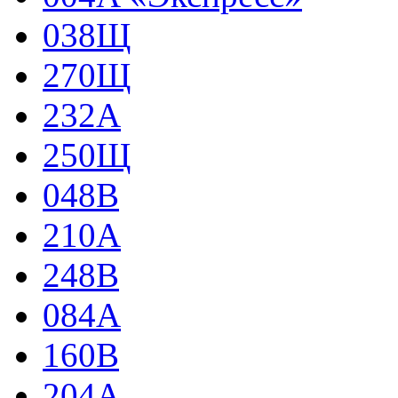
038Щ
270Щ
232А
250Щ
048В
210А
248В
084А
160В
204А