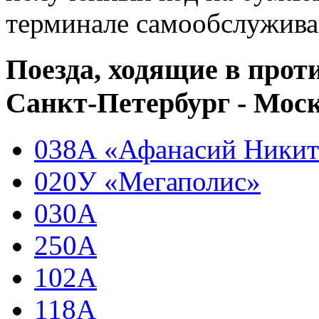
терминале самообслуживан
Поезда, ходящие в про
Санкт-Петербург - Мос
038А «Афанасий Ники
020У «Мегаполис»
030А
250А
102А
118А