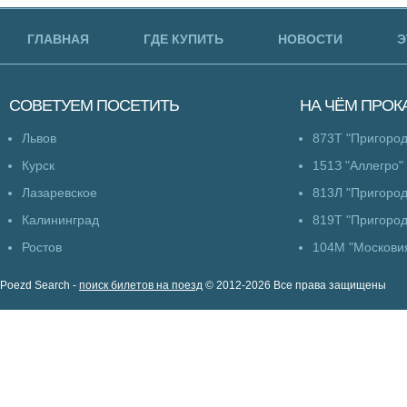
ГЛАВНАЯ
ГДЕ КУПИТЬ
НОВОСТИ
Э
СОВЕТУЕМ
ПОСЕТИТЬ
НА ЧЁМ
ПРОК
Львов
873Т "Пригоро
Курск
151З "Аллегро"
Лазаревское
813Л "Пригоро
Калининград
819Т "Пригоро
Ростов
104М "Москови
Poezd Search -
поиск билетов на поезд
© 2012-2026 Все права защищены