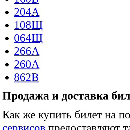
204А
108Щ
064Щ
266А
260А
862В
Продажа и доставка бил
Как же купить билет на 
сервисов
предоставляют т