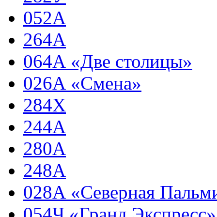
052А
264А
064А «Две столицы»
026А «Смена»
284Х
244А
280А
248А
028А «Северная Пальм
054Ч «Гранд Экспресс»