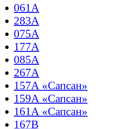
061А
283А
075А
177А
085А
267А
157А «Сапсан»
159А «Сапсан»
161А «Сапсан»
167В