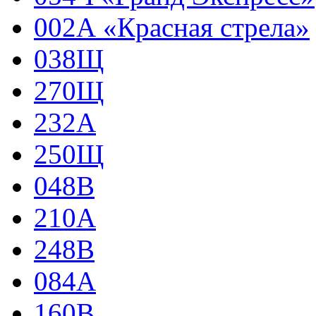
002А «Красная стрела»
038Щ
270Щ
232А
250Щ
048В
210А
248В
084А
160В