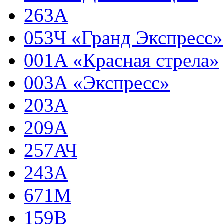
263А
053Ч «Гранд Экспресс»
001А «Красная стрела»
003А «Экспресс»
203А
209А
257АЧ
243А
671М
159В