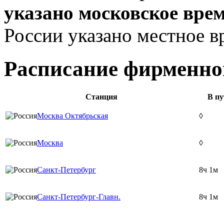
указано московское вре
России указано местное в
Расписание фирменног
Станция
В пу
Москва Октябрьская
◊
Москва
◊
Санкт-Петербург
8ч 1м
Санкт-Петербург-Главн.
8ч 1м