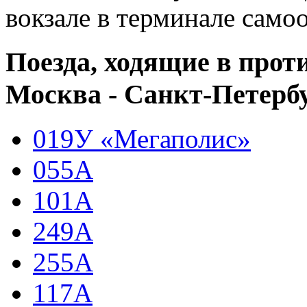
вокзале в терминале само
Поезда, ходящие в про
Москва - Санкт-Петерб
019У «Мегаполис»
055А
101А
249А
255А
117А