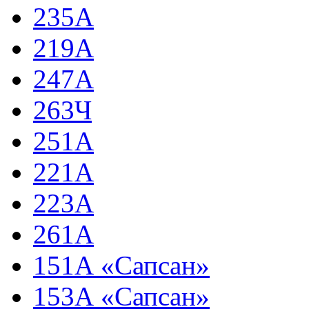
235А
219А
247А
263Ч
251А
221А
223А
261А
151А «Сапсан»
153А «Сапсан»