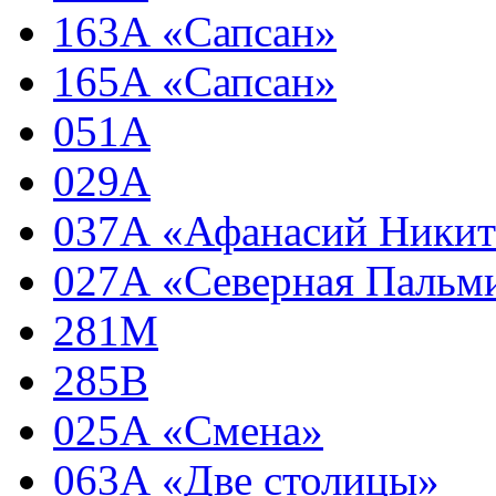
163А «Сапсан»
165А «Сапсан»
051А
029А
037А «Афанасий Ники
027А «Северная Пальм
281М
285В
025А «Смена»
063А «Две столицы»