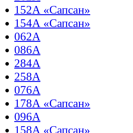
152А «Сапсан»
154А «Сапсан»
062А
086А
284А
258А
076А
178А «Сапсан»
096А
158А «Сапсан»