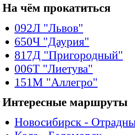
На чём
прокатиться
092Л "Львов"
650Ч "Даурия"
817Д "Пригородный"
006Т "Лиетува"
151М "Аллегро"
Интересные
маршруты
Новосибирск - Отрадн