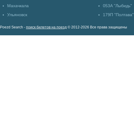
Махачкала
053А "Лыбидь"
Ульяновск
179П "Полтава"
Poezd Search -
поиск билетов на поезд
© 2012-2026 Все права защищены