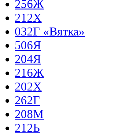
256Ж
212Х
032Г «Вятка»
506Я
204Я
216Ж
202Х
262Г
208М
212Ь