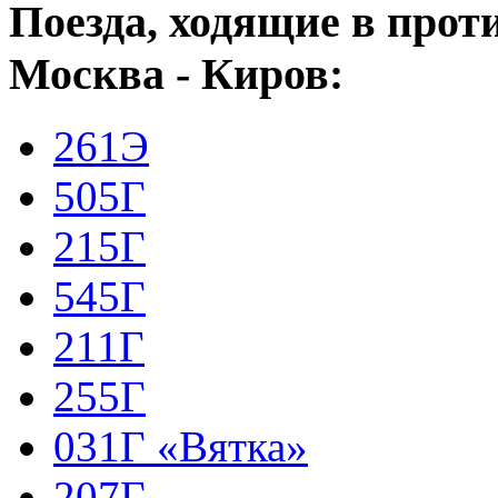
Поезда, ходящие в про
Москва - Киров:
261Э
505Г
215Г
545Г
211Г
255Г
031Г «Вятка»
207Г