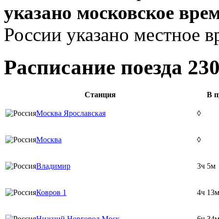
указано московское вре
России указано местное в
Расписание поезда 23
Станция
В п
Москва Ярославская
◊
Москва
◊
Владимир
3ч 5м
Ковров 1
4ч 13
Нижний Новгород Моск.
6ч 34