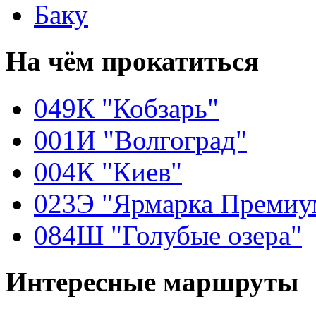
Баку
На чём
прокатиться
049К "Кобзарь"
001И "Волгоград"
004К "Киев"
023Э "Ярмарка Премиу
084Ш "Голубые озера"
Интересные
маршруты