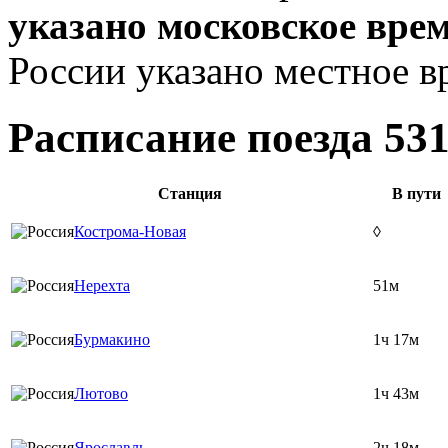
указано московское вре
России указано местное в
Расписание поезда 53
Станция
В пути
Кострома-Новая
◊
Нерехта
51м
Бурмакино
1ч 17м
Лютово
1ч 43м
Ярославль
2ч 18м