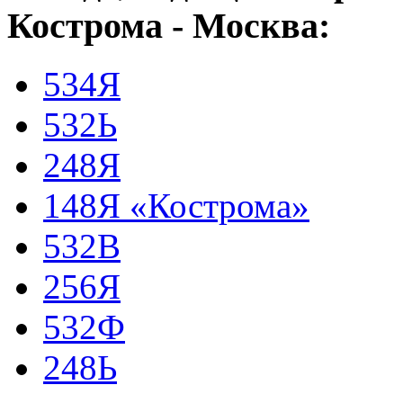
Кострома - Москва:
534Я
532Ь
248Я
148Я «Кострома»
532В
256Я
532Ф
248Ь