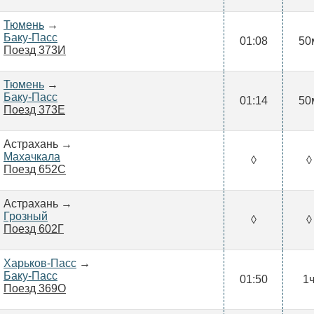
Тюмень
→
Баку-Пасс
01:08
50
Поезд 373И
Тюмень
→
Баку-Пасс
01:14
50
Поезд 373Е
Астрахань →
Махачкала
◊
◊
Поезд 652С
Астрахань →
Грозный
◊
◊
Поезд 602Г
Харьков-Пасс
→
Баку-Пасс
01:50
1
Поезд 369О