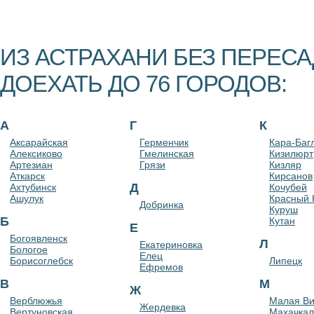
ИЗ АСТРАХАНИ БЕЗ ПЕРЕС
ДОЕХАТЬ ДО 76 ГОРОДОВ:
А
Г
К
Аксарайская
Герменчик
Кара-Баг
Алексиково
Гмелинская
Кизилюрт
Артезиан
Грязи
Кизляр
Аткарск
Кирсанов
Д
Ахтубинск
Кочубей
Ашулук
Красный 
Добринка
Куруш
Б
Кутан
Е
Богоявленск
Л
Екатериновка
Бологое
Елец
Борисоглебск
Липецк
Ефремов
В
М
Ж
Верблюжья
Малая В
Жердевка
Вертуновская
Махачкал