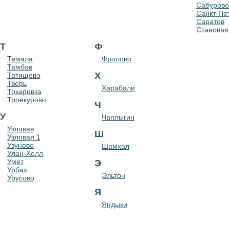
Сабурово
Санкт-Пе
Саратов
Становая
Т
Ф
Тамала
Фролово
Тамбов
Х
Татищево
Тверь
Харабали
Токаревка
Троекурово
Ч
У
Чаплыгин
Узловая
Ш
Узловая 1
Узуново
Шамхал
Улан-Холл
Умет
Э
Урбах
Эльтон
Урусово
Я
Яндыки