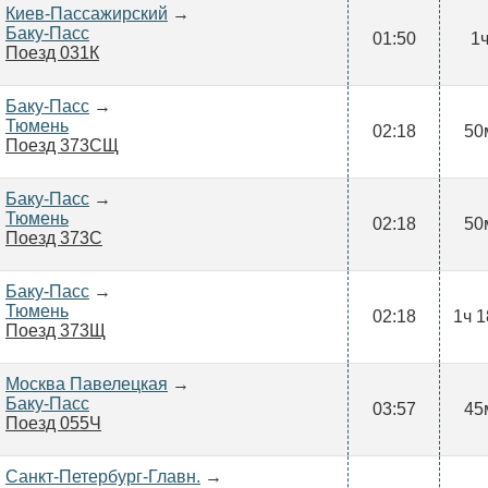
Киев-Пассажирский
→
Баку-Пасс
01:50
1
Поезд 031К
Баку-Пасс
→
Тюмень
02:18
50
Поезд 373СЩ
Баку-Пасс
→
Тюмень
02:18
50
Поезд 373С
Баку-Пасс
→
Тюмень
02:18
1ч 
Поезд 373Щ
Москва Павелецкая
→
Баку-Пасс
03:57
45
Поезд 055Ч
Санкт-Петербург-Главн.
→