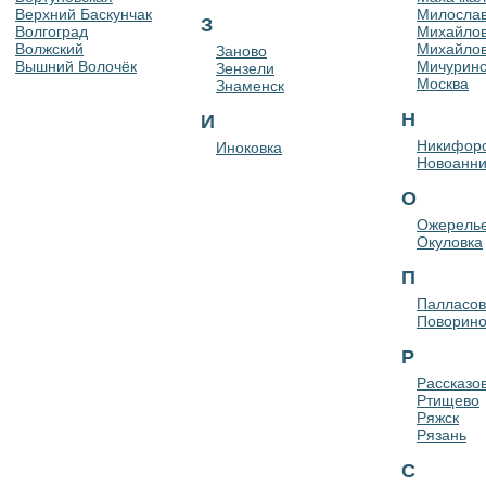
Верхний Баскунчак
Милослав
З
Волгоград
Михайло
Волжский
Михайлов
Заново
Вышний Волочёк
Мичуринс
Зензели
Москва
Знаменск
Н
И
Никифор
Иноковка
Новоанни
О
Ожерель
Окуловка
П
Палласов
Поворин
Р
Рассказо
Ртищево
Ряжск
Рязань
С