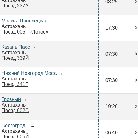
Астрахань
08:25
◊
Поезд 237А
Москва Павелецкая
→
Астрахань
17:30
◊
Поезд 005Г «Лотос»
Казань Пасс
→
Астрахань
07:30
◊
Поезд 339Й
Нижний Новгород Моск.
→
Астрахань
07:30
◊
Поезд 341Г
Грозный
→
Астрахань
19:26
◊
Поезд 602С
Волгоград 1
→
Астрахань
06:40
◊
Поезд 605Й