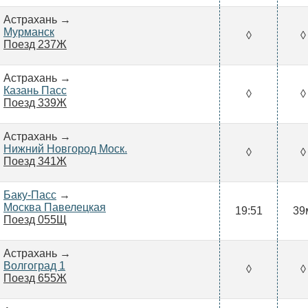
Астрахань →
Мурманск
◊
◊
Поезд 237Ж
Астрахань →
Казань Пасс
◊
◊
Поезд 339Ж
Астрахань →
Нижний Новгород Моск.
◊
◊
Поезд 341Ж
Баку-Пасс
→
Москва Павелецкая
19:51
39
Поезд 055Щ
Астрахань →
Волгоград 1
◊
◊
Поезд 655Ж