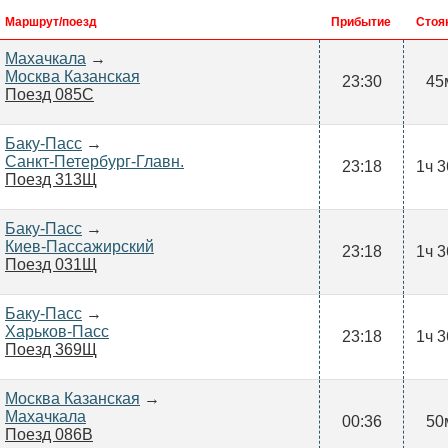
Маршрут/поезд
Прибытие
Стоя
Махачкала
→
Москва Казанская
23:30
45
Поезд 085С
Баку-Пасс
→
Санкт-Петербург-Главн.
23:18
1ч 
Поезд 313Щ
Баку-Пасс
→
Киев-Пассажирский
23:18
1ч 
Поезд 031Щ
Баку-Пасс
→
Харьков-Пасс
23:18
1ч 
Поезд 369Щ
Москва Казанская
→
Махачкала
00:36
50
Поезд 086В