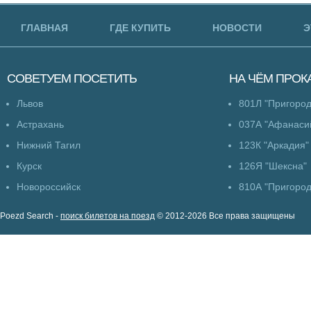
ГЛАВНАЯ
ГДЕ КУПИТЬ
НОВОСТИ
Э
СОВЕТУЕМ
ПОСЕТИТЬ
НА ЧЁМ
ПРОК
Львов
801Л "Пригоро
Астрахань
037А "Афанаси
Нижний Тагил
123К "Аркадия"
Курск
126Я "Шексна"
Новороссийск
810А "Пригоро
Poezd Search -
поиск билетов на поезд
© 2012-2026 Все права защищены