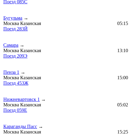
Поезд 085С
Бугульма
→
Москва Казанская
05:15
Поезд 283Й
Самара
→
Москва Казанская
13:10
Поезд 209Э
Пенза 1
→
Москва Казанская
15:00
Поезд 453Ж
Нижневартовск 1
→
Москва Казанская
05:02
Поезд 059Е
Караганды Пасс
→
Москва Казанская
15:25