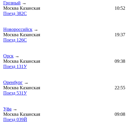
Грозный
→
Москва Казанская
10:52
Поезд 382С
Новороссийск
→
Москва Казанская
19:37
Поезд 126С
Орск
→
Москва Казанская
09:38
Поезд 131У
Оренбург
→
Москва Казанская
22:55
Поезд 531У
Уфа
→
Москва Казанская
09:08
Поезд 039Й