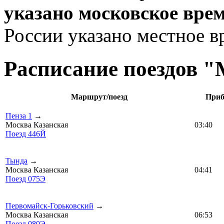
указано московское вре
России указано местное в
Расписание поездов "
Маршрут/поезд
При
Пенза 1
→
Москва Казанская
03:40
Поезд 446Й
Тында
→
Москва Казанская
04:41
Поезд 075Э
Первомайск-Горьковский
→
Москва Казанская
06:53
Поезд 080Э