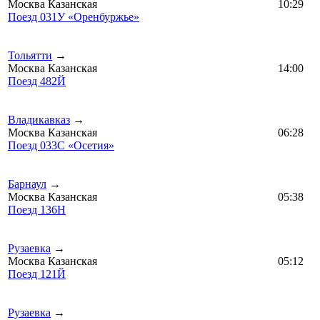
Москва Казанская
10:29
Поезд 031У «Оренбуржье»
Тольятти
→
Москва Казанская
14:00
Поезд 482Й
Владикавказ
→
Москва Казанская
06:28
Поезд 033С «Осетия»
Барнаул
→
Москва Казанская
05:38
Поезд 136Н
Рузаевка
→
Москва Казанская
05:12
Поезд 121Й
Рузаевка
→