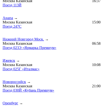
Москва Казанская
16:37
Поезд 113Й
Анапа
→
Москва Казанская
15:00
Поезд 247С
Нижний Новгород Моск.
→
Москва Казанская
06:58
Поезд 023Э «Ярмарка Премиум»
Ижевск
→
Москва Казанская
10:08
Поезд 025Г «Италмас»
Новороссийск
→
Москва Казанская
21:00
Поезд 030Й «Кубань Премиум»
Оренбург
→