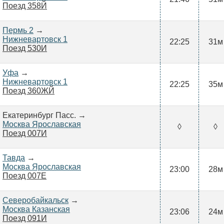
Поезд 358Й
Пермь 2
→
Нижневартовск 1
22:25
31м
Поезд 530И
Уфа
→
Нижневартовск 1
22:25
35м
Поезд 360ЖЙ
Екатеринбург Пасс. →
Москва Ярославская
◊
◊
Поезд 007И
Тавда
→
Москва Ярославская
23:00
28м
Поезд 007Е
Северобайкальск
→
Москва Казанская
23:06
24м
Поезд 091И