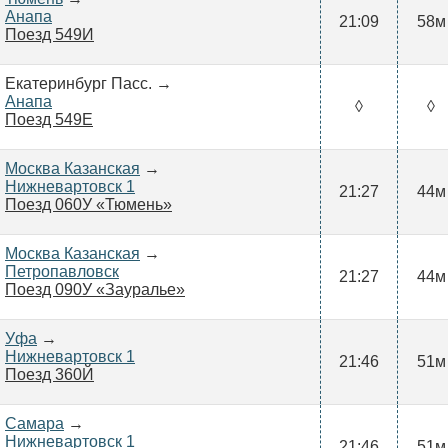
Анапа
21:09
58м
Поезд 549И
Екатеринбург Пасс. →
Анапа
◊
◊
Поезд 549Е
Москва Казанская
→
Нижневартовск 1
21:27
44м
Поезд 060У «Тюмень»
Москва Казанская
→
Петропавловск
21:27
44м
Поезд 090У «Зауралье»
Уфа
→
Нижневартовск 1
21:46
51м
Поезд 360Й
Самара
→
Нижневартовск 1
21:46
51м