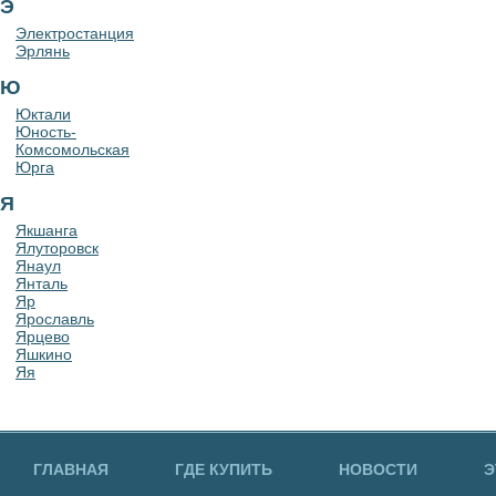
Э
Электростанция
Эрлянь
Ю
Юктали
Юность-
Комсомольская
Юрга
Я
Якшанга
Ялуторовск
Янаул
Янталь
Яр
Ярославль
Ярцево
Яшкино
Яя
ГЛАВНАЯ
ГДЕ КУПИТЬ
НОВОСТИ
Э