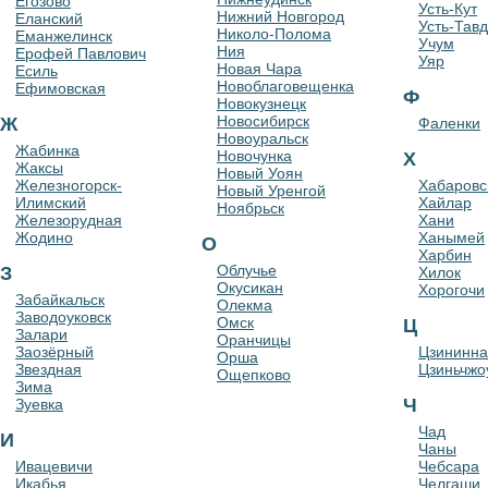
Егозово
Усть-Кут
Нижний Новгород
Еланский
Усть-Тав
Николо-Полома
Еманжелинск
Учум
Ния
Ерофей Павлович
Уяр
Новая Чара
Есиль
Новоблаговещенка
Ефимовская
Ф
Новокузнецк
Новосибирск
Ж
Фаленки
Новоуральск
Жабинка
Новочунка
Х
Жаксы
Новый Уоян
Железногорск-
Хабаровс
Новый Уренгой
Илимский
Хайлар
Ноябрьск
Железорудная
Хани
Жодино
Ханымей
О
Харбин
Облучье
З
Хилок
Окусикан
Хорогочи
Забайкальск
Олекма
Заводоуковск
Омск
Ц
Залари
Оранчицы
Заозёрный
Цзининна
Орша
Звездная
Цзиньчжо
Ощепково
Зима
Ч
Зуевка
Чад
И
Чаны
Ивацевичи
Чебсара
Икабья
Челгаши