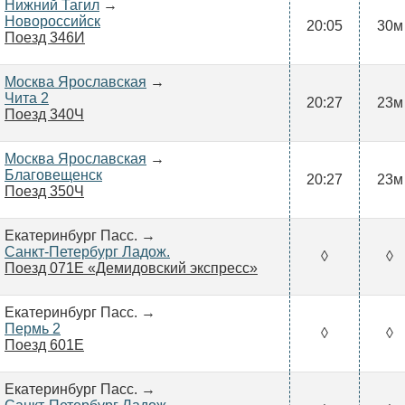
Нижний Тагил
→
Новороссийск
20:05
30м
Поезд 346И
Москва Ярославская
→
Чита 2
20:27
23м
Поезд 340Ч
Москва Ярославская
→
Благовещенск
20:27
23м
Поезд 350Ч
Екатеринбург Пасс. →
Санкт-Петербург Ладож.
◊
◊
Поезд 071Е «Демидовский экспресс»
Екатеринбург Пасс. →
Пермь 2
◊
◊
Поезд 601Е
Екатеринбург Пасс. →