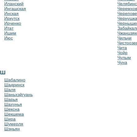
Иланский
Челябинс
Ингашская
Черемхо
Инская
Черепове
Иркутск
Чернушк
Ирченко
Чернышев
Итат
Забайкал
Ишим
Чжанцзяк
Июс
Чильчи
Чистоозе
Чита
Чойр
Чулым
Чуна
Ш
Шабалино
Шадринск
Шаля
Шаньхэйгуань
Шарья
Шахунья
Шексна
Шекшема
Шира
Шумерля
Шэньян