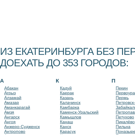
ИЗ ЕКАТЕРИНБУРГА БЕЗ П
ДОЕХАТЬ ДО 353 ГОРОДОВ:
А
К
П
Абакан
Кадуй
Пекин
Агрыз
Каерак
Первоура
Алзамай
Казань
Пермь
Амазар
Калачинск
Петровск
Аманкарагай
Камбарка
Забайкал
Амзя
Каменск-Уральский
Петропав
Ангарск
Камышлов
Петухово
Ангоя
Канаш
Пикалёво
Анжеро-Судженск
Канск
Пильна
Антропово
Карасук
Поназыр