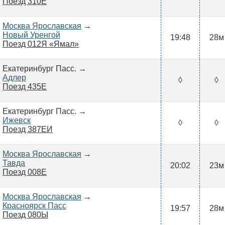
Поезд 310Е
Москва Ярославская
→
Новый Уренгой
19:48
28м
Поезд 012Я «Ямал»
Екатеринбург Пасс. →
Адлер
◊
◊
Поезд 435Е
Екатеринбург Пасс. →
Ижевск
◊
◊
Поезд 387ЕИ
Москва Ярославская
→
Тавда
20:02
23м
Поезд 008Е
Москва Ярославская
→
Красноярск Пасс
19:57
28м
Поезд 080Ы