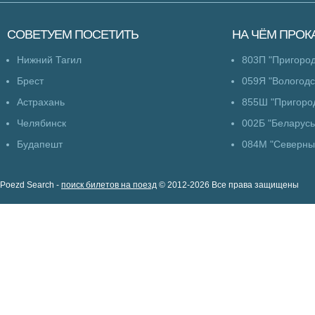
СОВЕТУЕМ
ПОСЕТИТЬ
НА ЧЁМ
ПРОК
Нижний Тагил
803П "Пригоро
Брест
059Я "Вологодс
Астрахань
855Ш "Пригоро
Челябинск
002Б "Беларусь
Будапешт
084М "Северны
Poezd Search -
поиск билетов на поезд
© 2012-2026 Все права защищены