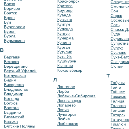
Красноярск
Слюдянк
Борзя
Критово
Смоленс
Борисов
Крутояр
Сон
Братск
Куанда
Сорск
Брест
Кувыкта
Сосновые
Буй
Куйтун
Соть
Буреполом
Кулунда
Спасск-Д
Бурея
Кунгур
Суда
Бурла
Кунерма
Судислав
Бурмакино
Купино
Супротив
Курган
Сургут
В
Кутулик
Суслово
Куть-Ях
Варгаши
Сухэ-Бат
Кушмурун
Вековка
Сывдарм
Кыштым
Верещагино
Сюпин
Кюхельбекер
Верхний Уфалей
Т
Ветлужская
Л
Видим
Табуны
Вихоревка
Лангепас
Тайга
Владивосток
Ларба
Тайшет
Владимир
Лебяжья-Сибирская
Таксимо
Вологда
Лесозаводск
Талица
Волхов
Лопарево
Таловка
Вохтога
Лопча
Таншан
Выдрино
Лучегорск
Татарск
Вяземский
Любим
Татауров
Вязьма
Любинская
Тимлюй
Вятские Поляны
Тихвин