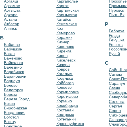
Аргаяш
Каргаполье
Прокопье
Арзамас
Каргат
Промышл
Артышта
Картымская
Пуровск
Архара
Карымская
Пыть-Ях
Астана
Катайск
Р
Атбасар
Кежемская
Ачинск
Кез
Ребриха
Кемерово
Ревда
Б
Керамик
Речушка
Кизнер
Бабаево
Решоты
Кипелово
Бабушкин
Россолов
Киренга
Баган
Ручей
Киров
Баженово
Киселёвск
С
Байкальск
Кичера
Балезино
Ковров
Сайн-Ша
Барабинск
Когалым
Салым
Барановичи
Козулька
Санкт-Пе
Барнаул
Койбагар
Сарапул
Белово
Копьево
Свеча
Белогорск
Кормиловка
Свободн
Береза
Коротчаево
Североба
Береза Город
Корчино
Селенга
Бикин
Кособродск
Сергач
Биробиджан
Костанай
Сереж
Богданович
Кострома
Сибирце
Боготол
Котельнич
Сковород
Бокэту
Красноуфимск
Славгоро
Болотное