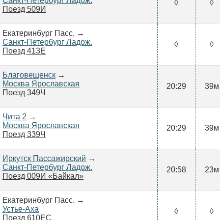
Санкт-Петербург Ладож.
◊
◊
Поезд 509И
Екатеринбург Пасс. →
Санкт-Петербург Ладож.
◊
◊
Поезд 413Е
Благовещенск
→
Москва Ярославская
20:29
39м
Поезд 349Ч
Чита 2
→
Москва Ярославская
20:29
39м
Поезд 339Ч
Иркутск Пассажирский
→
Санкт-Петербург Ладож.
20:58
23м
Поезд 009И «Байкал»
Екатеринбург Пасс. →
Устье-Аха
◊
◊
Поезд 610ЕС