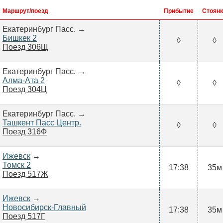
Маршрут/поезд
Прибытие
Стоянк
Екатеринбург Пасс. →
Бишкек 2
◊
◊
Поезд 306Щ
Екатеринбург Пасс. →
Алма-Ата 2
◊
◊
Поезд 304Ц
Екатеринбург Пасс. →
Ташкент Пасс Центр.
◊
◊
Поезд 316Ф
Ижевск
→
Томск 2
17:38
35м
Поезд 517Ж
Ижевск
→
Новосибирск-Главный
17:38
35м
Поезд 517Г