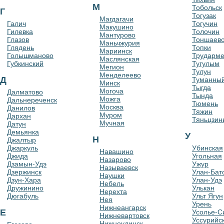
М
Тобольск
Г
Тогузак
Магдагачи
Галич
Тогучин
Макушино
Гилевка
Толочин
Мантурово
Глазов
Тоншаев
Маньчжурия
Глядень
Топки
Мариинск
Голышманово
Трударме
Маслянская
Губкинский
Тугулым
Мегион
Тулун
Менделеево
Д
Туманны
Минск
Тыгда
Могоча
Далматово
Тында
Можга
Дальнереченск
Тюмень
Москва
Данилов
Тяжин
Муром
Дархан
Тяньцзин
Мучная
Датун
Демьянка
У
Н
Джалтыр
Джаркуль
Убинская
Навашино
Джида
Угольная
Назарово
Дзамын-Удэ
Ужур
Называевск
Дзержинск
Улан-Бат
Наушки
Дзун-Хара
Улан-Удэ
Небель
Дружинино
Улькан
Нерехта
Дюгабуль
Ульт Ягун
Нея
Урень
Нижнеангарск
Е
Усолье-С
Нижневартовск
Уссурийс
Нижнеудинск