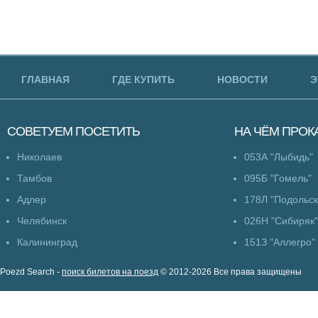
ГЛАВНАЯ
ГДЕ КУПИТЬ
НОВОСТИ
Э
СОВЕТУЕМ
ПОСЕТИТЬ
НА ЧЁМ
ПРОК
Николаев
053А "Лыбидь"
Тамбов
095Б "Гомель"
Адлер
178Л "Подольск
Челябинск
026Н "Сибиряк"
Калининград
151З "Аллегро"
Poezd Search -
поиск билетов на поезд
© 2012-2026 Все права защищены