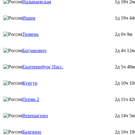
Называевская
1д 18ч 2м
Ишим
1д 19ч 44
Тюмень
2д 0ч 9м
Богданович
2д 4ч 12м
Екатеринбург Пасс.
2д 5ч 48м
Кунгур
2д 10ч 10
Пермь 2
2д 11ч 42
Верещагино
2д 14ч 5м
Балезино
2д 16ч 19