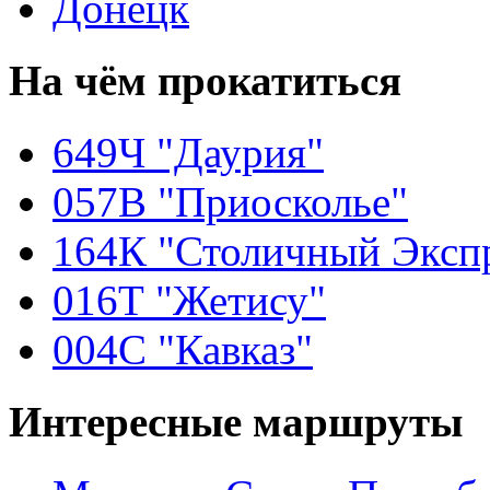
Донецк
На чём
прокатиться
649Ч "Даурия"
057В "Приосколье"
164К "Столичный Эксп
016Т "Жетису"
004С "Кавказ"
Интересные
маршруты