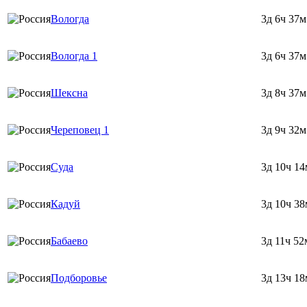
Вологда
3д 6ч 37м
Вологда 1
3д 6ч 37м
Шексна
3д 8ч 37м
Череповец 1
3д 9ч 32м
Суда
3д 10ч 14
Кадуй
3д 10ч 38
Бабаево
3д 11ч 52
Подборовье
3д 13ч 18