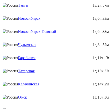
Тайга
1д 2ч 57м
Новосибирск
1д 6ч 33м
Новосибирск-Главный
1д 6ч 33м
Чулымская
1д 8ч 52м
Барабинск
1д 11ч 13
Татарская
1д 13ч 32
Калачинская
1д 14ч 29
Омск
1д 15ч 36