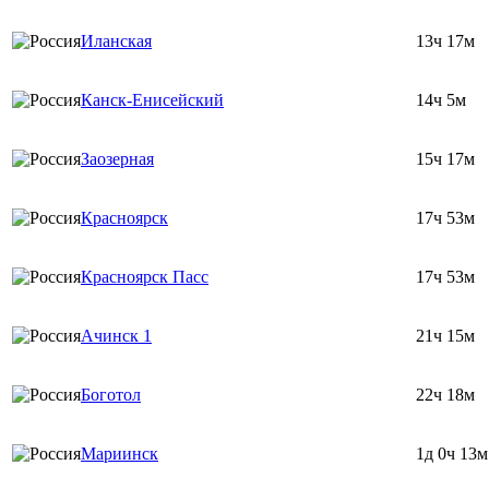
Иланская
13ч 17м
Канск-Енисейский
14ч 5м
Заозерная
15ч 17м
Красноярск
17ч 53м
Красноярск Пасс
17ч 53м
Ачинск 1
21ч 15м
Боготол
22ч 18м
Мариинск
1д 0ч 13м