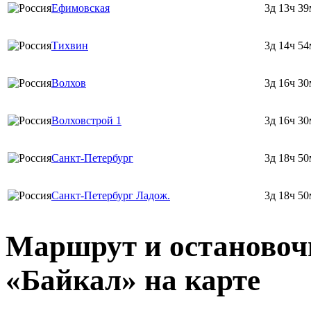
Ефимовская
3д 13ч 39
Тихвин
3д 14ч 54
Волхов
3д 16ч 30
Волховстрой 1
3д 16ч 30
Санкт-Петербург
3д 18ч 50
Санкт-Петербург Ладож.
3д 18ч 50
Маршрут и остановоч
«Байкал» на карте