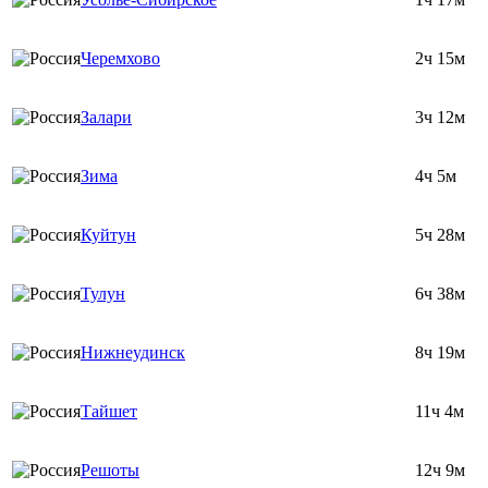
Черемхово
2ч 15м
Залари
3ч 12м
Зима
4ч 5м
Куйтун
5ч 28м
Тулун
6ч 38м
Нижнеудинск
8ч 19м
Тайшет
11ч 4м
Решоты
12ч 9м