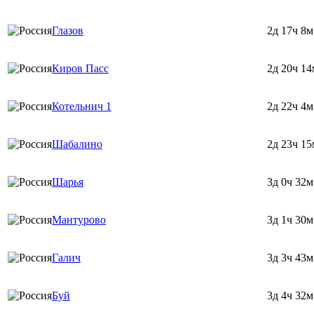
Глазов
2д 17ч 8м
Киров Пасс
2д 20ч 14
Котельнич 1
2д 22ч 4м
Шабалино
2д 23ч 15
Шарья
3д 0ч 32м
Мантурово
3д 1ч 30м
Галич
3д 3ч 43м
Буй
3д 4ч 32м