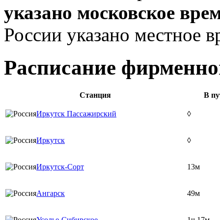
указано московское вре
России указано местное в
Расписание фирменно
Станция
В пу
Иркутск Пассажирский
◊
Иркутск
◊
Иркутск-Сорт
13м
Ангарск
49м
Усолье-Сибирское
1ч 17м