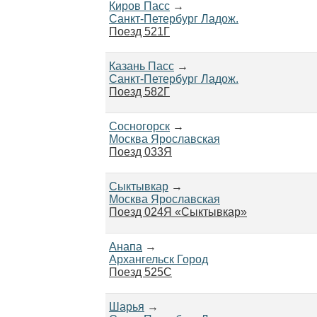
Киров Пасс
→
Санкт-Петербург Ладож.
Поезд 521Г
Казань Пасс
→
Санкт-Петербург Ладож.
Поезд 582Г
Сосногорск
→
Москва Ярославская
Поезд 033Я
Сыктывкар
→
Москва Ярославская
Поезд 024Я «Сыктывкар»
Анапа
→
Архангельск Город
Поезд 525С
Шарья
→