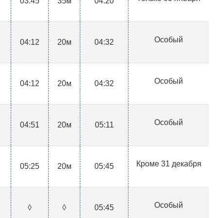
03:45
35м
04:20
Особый
04:12
20м
04:32
Особый
04:12
20м
04:32
Особый
04:51
20м
05:11
Кроме 31 декабря
05:25
20м
05:45
Особый
◊
◊
05:45