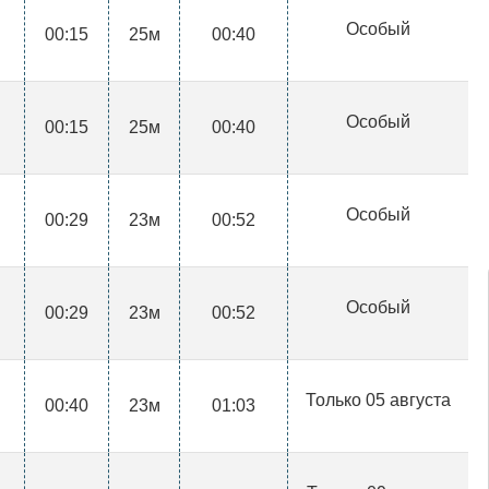
Особый
00:15
25м
00:40
Особый
00:15
25м
00:40
Особый
00:29
23м
00:52
Особый
00:29
23м
00:52
Только 05 августа
00:40
23м
01:03