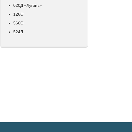
020Д «Лугань»
126О
566О
524Л