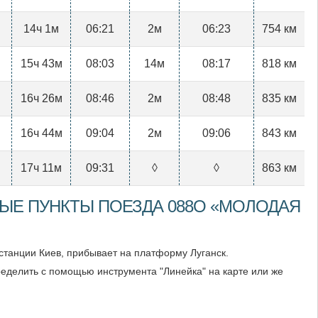
14ч 1м
06:21
2м
06:23
754 км
15ч 43м
08:03
14м
08:17
818 км
16ч 26м
08:46
2м
08:48
835 км
16ч 44м
09:04
2м
09:06
843 км
17ч 11м
09:31
◊
◊
863 км
ЫЕ ПУНКТЫ ПОЕЗДА 088О «МОЛОДАЯ
 станции Киев, прибывает на платформу Луганск.
еделить с помощью инструмента "Линейка" на карте или же