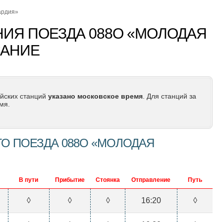
ардия»
ИЯ ПОЕЗДА 088О «МОЛОДАЯ
САНИЕ
йских станций
указано московское время
. Для станций за
мя.
О ПОЕЗДА 088О «МОЛОДАЯ
В пути
Прибытие
Стоянка
Отправление
Путь
◊
◊
◊
16:20
◊