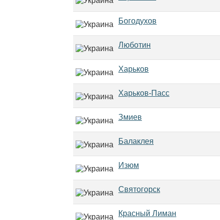
Богодухов
Люботин
Харьков
Харьков-Пасс
Змиев
Балаклея
Изюм
Святогорск
Красный Лиман