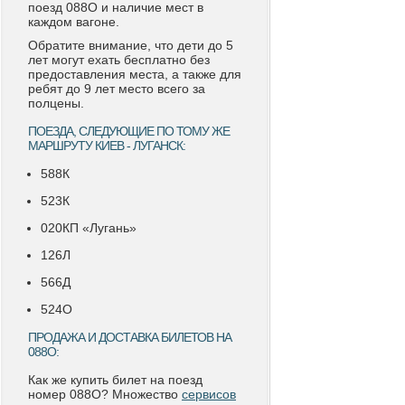
поезд 088О и наличие мест в
каждом вагоне.
Обратите внимание, что дети до 5
лет могут ехать бесплатно без
предоставления места, а также для
ребят до 9 лет место всего за
полцены.
ПОЕЗДА, СЛЕДУЮЩИЕ ПО ТОМУ ЖЕ
МАРШРУТУ КИЕВ - ЛУГАНСК:
588К
523К
020КП «Лугань»
126Л
566Д
524О
ПРОДАЖА И ДОСТАВКА БИЛЕТОВ НА
088О:
Как же купить билет на поезд
номер 088О? Множество
сервисов