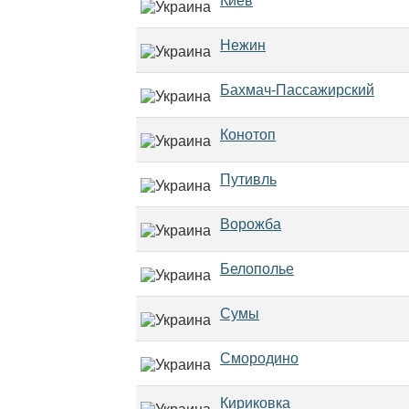
Киев
Нежин
Бахмач-Пассажирский
Конотоп
Путивль
Ворожба
Белополье
Сумы
Смородино
Кириковка