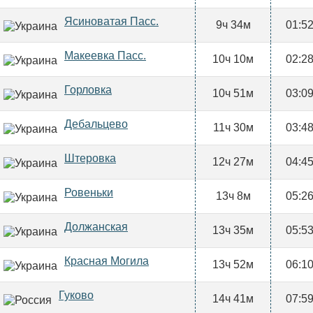
Ясиноватая Пасс.
9ч 34м
01:5
Макеевка Пасс.
10ч 10м
02:2
Горловка
10ч 51м
03:0
Дебальцево
11ч 30м
03:4
Штеровка
12ч 27м
04:4
Ровеньки
13ч 8м
05:2
Должанская
13ч 35м
05:5
Красная Могила
13ч 52м
06:1
Гуково
14ч 41м
07:5