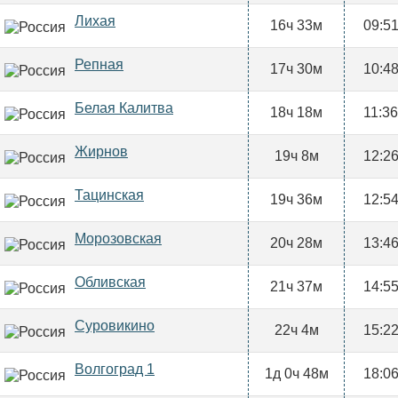
Лихая
16ч 33м
09:5
Репная
17ч 30м
10:4
Белая Калитва
18ч 18м
11:36
Жирнов
19ч 8м
12:2
Тацинская
19ч 36м
12:5
Морозовская
20ч 28м
13:4
Обливская
21ч 37м
14:5
Суровикино
22ч 4м
15:2
Волгоград 1
1д 0ч 48м
18:0