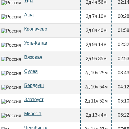
Уфа
2д 4ч 56м
22:1
Аша
2д 7ч 10м
00:2
Кропачево
2д 8ч 40м
01:5
Усть-Катав
2д 9ч 14м
02:3
Вязовая
2д 9ч 35м
02:5
Сулея
2д 10ч 25м
03:4
Бердяуш
2д 10ч 54м
04:1
Златоуст
2д 11ч 52м
05:1
Миасс 1
2д 13ч 4м
06:2
Челябинск