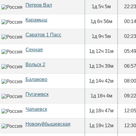
Петров Вал
1д 5ч 5м
22:2
Карамыш
1д 6ч 56м
00:1
Саратов 1 Пасс
1д 9ч 5м
02:2
Сенная
1д 12ч 31м
05:4
Вольск 2
1д 13ч 39м
06:5
Балаково
1д 14ч 42м
08:0
Пугачевск
1д 16ч 4м
09:2
Чапаевск
1д 18ч 47м
12:0
Новокуйбышевская
1д 19ч 12м
12:3