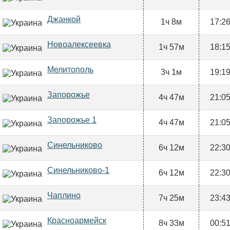
Джанкой
1ч 8м
17:2
Новоалексеевка
1ч 57м
18:1
Мелитополь
3ч 1м
19:1
Запорожье
4ч 47м
21:0
Запорожье 1
4ч 47м
21:0
Синельниково
6ч 12м
22:3
Синельниково-1
6ч 12м
22:3
Чаплино
7ч 25м
23:4
Красноармейск
8ч 33м
00:5