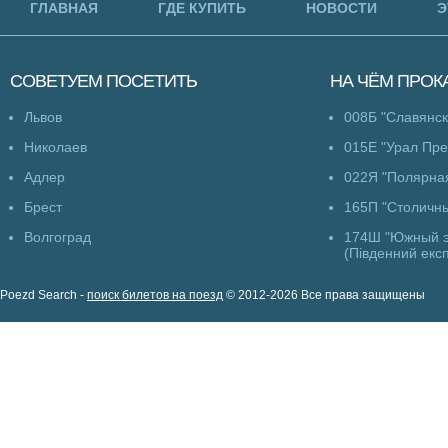
ГЛАВНАЯ
ГДЕ КУПИТЬ
НОВОСТИ
Э
СОВЕТУЕМ
ПОСЕТИТЬ
НА ЧЁМ
ПРОК
Львов
008Б "Славянск
Николаев
015Е "Урал Пр
Адлер
022Я "Полярна
Брест
165П "Столичны
Волгоград
174Ш "Южный э
(Південний екс
Poezd Search -
поиск билетов на поезд
© 2012-2026 Все права защищены