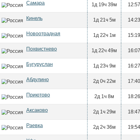
Самара
1д 19ч 39м
12:5
Кинель
1д 21ч 5м
14:2
Новоотрадная
1д 22ч 1м
15:1
Похвистнево
1д 22ч 49м
16:0
Бугуруслан
1д 23ч 9м
16:2
Абдулино
2д 0ч 22м
17:4
Приютово
2д 1ч 8м
18:2
Аксаково
2д 1ч 29м
18:4
Раевка
2д 2ч 36м
19:5