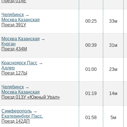
Поезд 014Е
Челябинск
→
Москва Казанская
00:25
33м
Поезд 391У
Москва Казанская
→
Курган
00:39
31м
Поезд 434М
Красноярск Пасс
→
Адлер
01:00
23м
Поезд 127Ы
Челябинск
→
Москва Казанская
01:19
14м
Поезд 013У «Южный Урал»
Симферополь
→
Екатеринбург Пасс.
01:58
5м
Поезд 142ДП