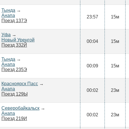
Тында
→
Анапа
23:57
15м
Поезд 137Э
Уфа
→
Новый Уренгой
00:04
15м
Поезд 332Й
Тында
→
Анапа
00:09
15м
Поезд 235Э
Красноярск Пасс
→
Анапа
00:02
23м
Поезд 129Ы
Северобайкальск
→
Анапа
00:02
23м
Поезд 219И