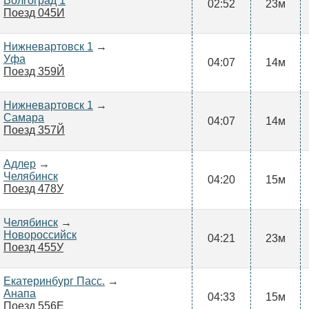
Волгоград 1
02:52
23м
Поезд 045И
Нижневартовск 1
→
Уфа
04:07
14м
Поезд 359Й
Нижневартовск 1
→
Самара
04:07
14м
Поезд 357Й
Адлер
→
Челябинск
04:20
15м
Поезд 478У
Челябинск
→
Новороссийск
04:21
23м
Поезд 455У
Екатеринбург Пасс.
→
Анапа
04:33
15м
Поезд 556Е