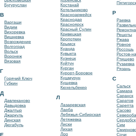
Брюховецкая
Кореновск
Пятигорс
Бугуруслан
Костанай
Котельниково
Р
В
Красноармейск
Краснодар
Раевка
Варгаши
Красноярск
Развильн
Видим
Красный Сулин
Ремонтна
Вихоревка
Кривецкая
Решоты
Вишневка
Кропоткин
Ржава
Возрождение
Крымск
Ровное
Волгоград
Куанда
Россошь
Вольск
Кувыкта
Ростов-н
Воронеж
Кузнецк
Ртищево
Вязовая
Куйтун
Рузаевка
Курган
Рязань
Г
Курорт-Боровое
Кушмурун
С
Горячий Ключ
Кущевка
Губкин
Сальск
Кюхельбекер
Самара
Д
Саранск
Л
Давлеканово
Саратов
Лазаревская
Давыдовка
Сарепта
Ларба
Джалтыр
Сасово
Лебяжья-Сибирская
Джаркуль
Североба
Летяжевка
Динская
Сердобск
Лиски
Дюгабуль
Сим
Лихая
Смирнов
Лоо
Е
Сочи