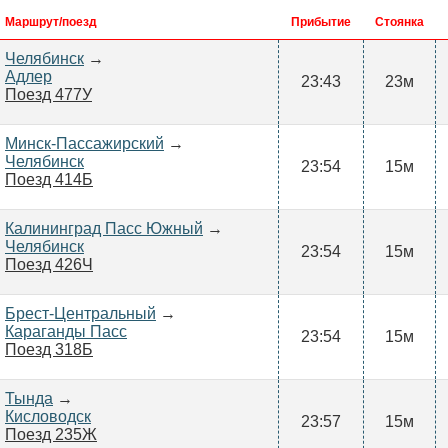
Маршрут/поезд
Прибытие
Стоянка
Челябинск
→
Адлер
23:43
23м
Поезд 477У
Минск-Пассажирский
→
Челябинск
23:54
15м
Поезд 414Б
Калининград Пасс Южный
→
Челябинск
23:54
15м
Поезд 426Ч
Брест-Центральный
→
Караганды Пасс
23:54
15м
Поезд 318Б
Тында
→
Кисловодск
23:57
15м
Поезд 235Ж