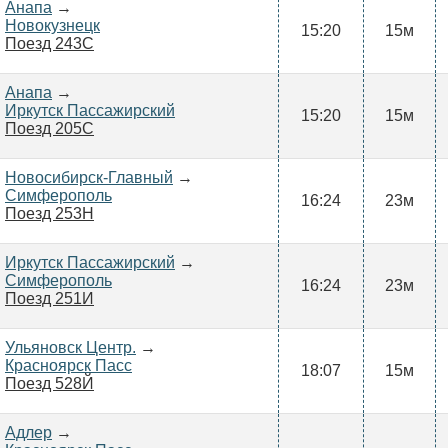
Анапа
→
Новокузнецк
15:20
15м
Поезд 243С
Анапа
→
Иркутск Пассажирский
15:20
15м
Поезд 205С
Новосибирск-Главный
→
Симферополь
16:24
23м
Поезд 253Н
Иркутск Пассажирский
→
Симферополь
16:24
23м
Поезд 251И
Ульяновск Центр.
→
Красноярск Пасс
18:07
15м
Поезд 528Й
Адлер
→