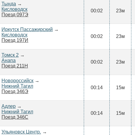
Тында
→
Кисловодск
00:02
23м
Поезд 097Э
Иркутск Пассажирский
→
Кисловодск
00:02
23м
Поезд 197И
Томск 2
→
Анапа
00:02
23м
Поезд 211Н
Новороссийск
→
Нижний Тагил
00:14
15м
Поезд 346Э
Адлер
→
Нижний Тагил
00:14
15м
Поезд 346С
Ульяновск Центр.
→