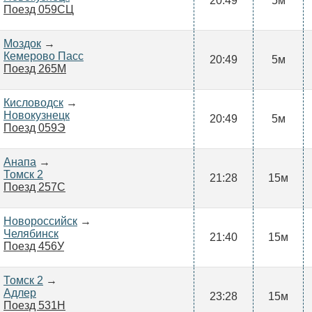
20:49
5м
Поезд 059СЦ
Моздок
→
Кемерово Пасс
20:49
5м
Поезд 265М
Кисловодск
→
Новокузнецк
20:49
5м
Поезд 059Э
Анапа
→
Томск 2
21:28
15м
Поезд 257С
Новороссийск
→
Челябинск
21:40
15м
Поезд 456У
Томск 2
→
Адлер
23:28
15м
Поезд 531Н