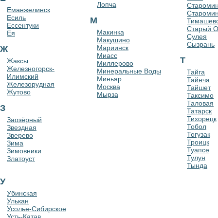
Лопча
Старомин
Еманжелинск
Старомин
Есиль
М
Тимашев
Ессентуки
Старый О
Макинка
Ея
Сулея
Макушино
Сызрань
Мариинск
Ж
Миасс
Т
Жаксы
Миллерово
Железногорск-
Минеральные Воды
Тайга
Илимский
Миньяр
Тайнча
Железорудная
Москва
Тайшет
Жутово
Мырза
Таксимо
Таловая
З
Татарск
Тихорецк
Заозёрный
Тобол
Звездная
Тогузак
Зверево
Троицк
Зима
Туапсе
Зимовники
Тулун
Златоуст
Тында
У
Убинская
Улькан
Усолье-Сибирское
Усть-Катав