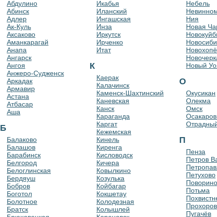
Абдулино
Икабья
Небель
Абинск
Иланский
Невинно
Адлер
Ингашская
Ния
Ак-Куль
Инза
Новая Ча
Аксаково
Иркутск
Новокуйб
Аманкарагай
Ирченко
Новосиби
Анапа
Итат
Новохопё
Ангарск
Новочерк
К
Ангоя
Новый Уо
Анжеро-Судженск
Каерак
О
Аркадак
Калачинск
Армавир
Каменск-Шахтинский
Окусикан
Астана
Каневская
Олекма
Атбасар
Канск
Омск
Аша
Караганда
Осакаров
Каргат
Отрадны
Б
Кежемская
П
Балаково
Кинель
Балашов
Киренга
Пенза
Барабинск
Кисловодск
Петров В
Белгород
Кичера
Петропав
Белоглинская
Ковылкино
Петухово
Бердяуш
Козулька
Поворин
Бобров
Койбагар
Потьма
Боготол
Кокшетау
Похвистн
Болотное
Колодезная
Прохоров
Братск
Колышлей
Пугачёв