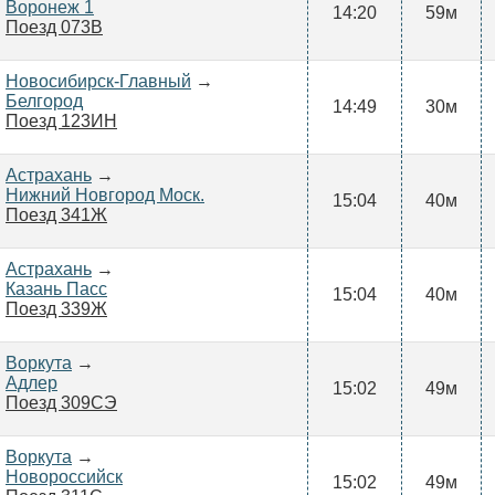
Воронеж 1
14:20
59м
Поезд 073В
Новосибирск-Главный
→
Белгород
14:49
30м
Поезд 123ИН
Астрахань
→
Нижний Новгород Моск.
15:04
40м
Поезд 341Ж
Астрахань
→
Казань Пасс
15:04
40м
Поезд 339Ж
Воркута
→
Адлер
15:02
49м
Поезд 309СЭ
Воркута
→
Новороссийск
15:02
49м