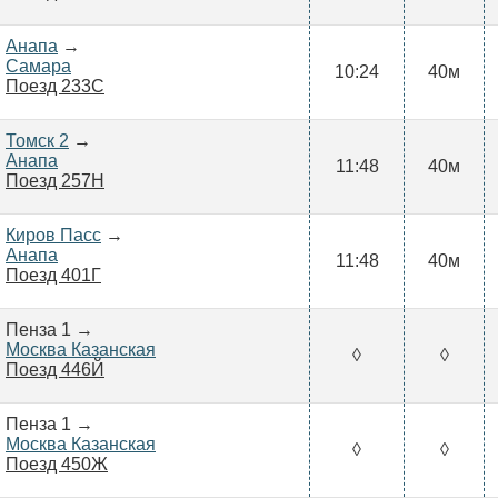
Анапа
→
Самара
10:24
40м
Поезд 233С
Томск 2
→
Анапа
11:48
40м
Поезд 257Н
Киров Пасс
→
Анапа
11:48
40м
Поезд 401Г
Пенза 1 →
Москва Казанская
◊
◊
Поезд 446Й
Пенза 1 →
Москва Казанская
◊
◊
Поезд 450Ж