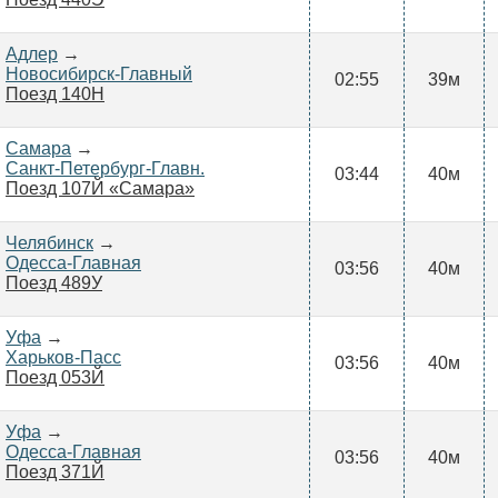
Адлер
→
Новосибирск-Главный
02:55
39м
Поезд 140Н
Самара
→
Санкт-Петербург-Главн.
03:44
40м
Поезд 107Й «Самара»
Челябинск
→
Одесса-Главная
03:56
40м
Поезд 489У
Уфа
→
Харьков-Пасс
03:56
40м
Поезд 053Й
Уфа
→
Одесса-Главная
03:56
40м
Поезд 371Й