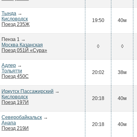
Тында
→
Кисловодск
19:50
40м
Поезд 235Ж
Пенза 1 →
Москва Казанская
◊
◊
Поезд 051Й «Сура»
Адлер
→
Тольятти
20:02
38м
Поезд 450С
Иркутск Пассажирский
→
Кисловодск
20:18
40м
Поезд 197И
Северобайкальск
→
Анапа
20:18
40м
Поезд 219И