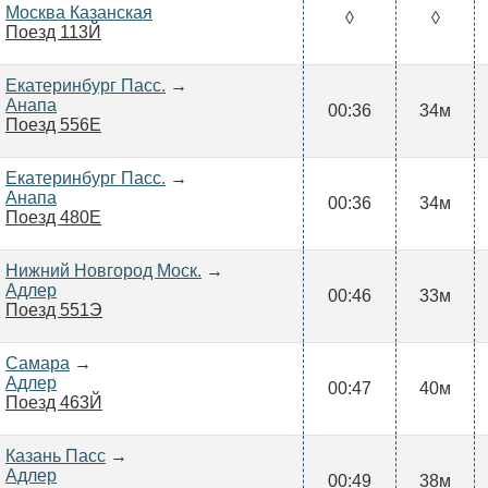
Москва Казанская
◊
◊
Поезд 113Й
Екатеринбург Пасс.
→
Анапа
00:36
34м
Поезд 556Е
Екатеринбург Пасс.
→
Анапа
00:36
34м
Поезд 480Е
Нижний Новгород Моск.
→
Адлер
00:46
33м
Поезд 551Э
Самара
→
Адлер
00:47
40м
Поезд 463Й
Казань Пасс
→
Адлер
00:49
38м