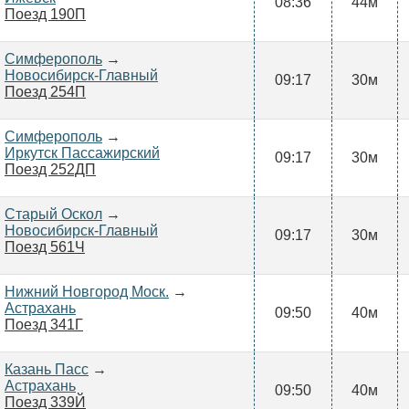
08:36
44м
Поезд 190П
Симферополь
→
Новосибирск-Главный
09:17
30м
Поезд 254П
Симферополь
→
Иркутск Пассажирский
09:17
30м
Поезд 252ДП
Старый Оскол
→
Новосибирск-Главный
09:17
30м
Поезд 561Ч
Нижний Новгород Моск.
→
Астрахань
09:50
40м
Поезд 341Г
Казань Пасс
→
Астрахань
09:50
40м
Поезд 339Й