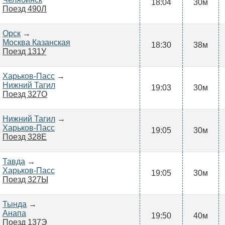
18:04
30м
Поезд 490Л
Орск
→
Москва Казанская
18:30
38м
Поезд 131У
Харьков-Пасс
→
Нижний Тагил
19:03
30м
Поезд 327О
Нижний Тагил
→
Харьков-Пасс
19:05
30м
Поезд 328Е
Тавда
→
Харьков-Пасс
19:05
30м
Поезд 327Ы
Тында
→
Анапа
19:50
40м
Поезд 137Э