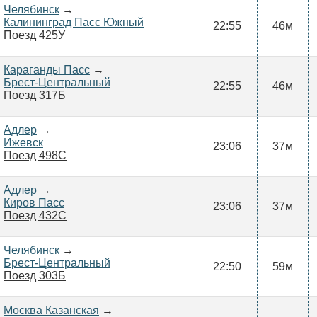
Челябинск
→
Калининград Пасс Южный
22:55
46м
Поезд 425У
Караганды Пасс
→
Брест-Центральный
22:55
46м
Поезд 317Б
Адлер
→
Ижевск
23:06
37м
Поезд 498С
Адлер
→
Киров Пасс
23:06
37м
Поезд 432С
Челябинск
→
Брест-Центральный
22:50
59м
Поезд 303Б
Москва Казанская
→