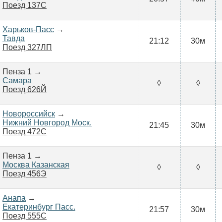
Поезд 137С
Харьков-Пасс
→
Тавда
21:12
30м
Поезд 327ЛП
Пенза 1 →
Самара
◊
◊
Поезд 626Й
Новороссийск
→
Нижний Новгород Моск.
21:45
30м
Поезд 472С
Пенза 1 →
Москва Казанская
◊
◊
Поезд 456Э
Анапа
→
Екатеринбург Пасс.
21:57
30м
Поезд 555С