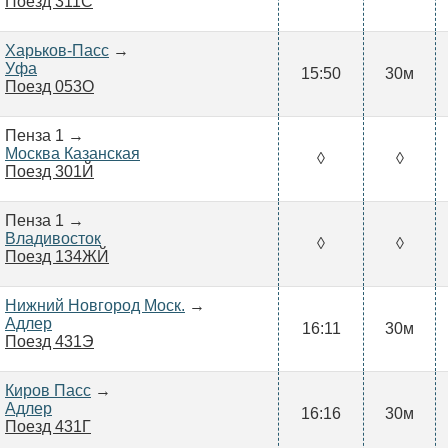
Поезд 311С
Харьков-Пасс
→
Уфа
15:50
30м
Поезд 053О
Пенза 1 →
Москва Казанская
◊
◊
Поезд 301Й
Пенза 1 →
Владивосток
◊
◊
Поезд 134ЖЙ
Нижний Новгород Моск.
→
Адлер
16:11
30м
Поезд 431Э
Киров Пасс
→
Адлер
16:16
30м
Поезд 431Г