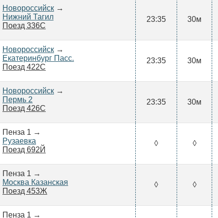
Новороссийск
→
Нижний Тагил
23:35
30м
Поезд 336С
Новороссийск
→
Екатеринбург Пасс.
23:35
30м
Поезд 422С
Новороссийск
→
Пермь 2
23:35
30м
Поезд 426С
Пенза 1 →
Рузаевка
◊
◊
Поезд 692Й
Пенза 1 →
Москва Казанская
◊
◊
Поезд 453Ж
Пенза 1 →