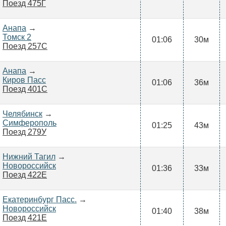
Поезд 475Г
Анапа
→
Томск 2
01:06
30м
Поезд 257С
Анапа
→
Киров Пасс
01:06
36м
Поезд 401С
Челябинск
→
Симферополь
01:25
43м
Поезд 279У
Нижний Тагил
→
Новороссийск
01:36
33м
Поезд 422Е
Екатеринбург Пасс.
→
Новороссийск
01:40
38м
Поезд 421Е