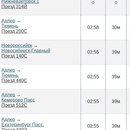
Нижневартовск 1
◊
◊
Поезд 314Й
Адлер
→
Тюмень
02:58
30м
Поезд 200С
Новороссийск
→
Новосибирск-Главный
02:55
39м
Поезд 140С
Адлер
→
Тюмень
02:55
39м
Поезд 440С
Адлер
→
Кемерово Пасс
02:55
39м
Поезд 512С
Адлер
→
Екатеринбург Пасс.
02:55
39м
Поезд 440Э