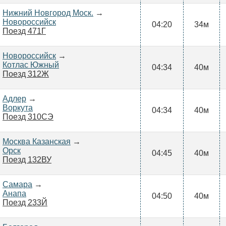
Нижний Новгород Моск.
→
Новороссийск
04:20
34м
Поезд 471Г
Новороссийск
→
Котлас Южный
04:34
40м
Поезд 312Ж
Адлер
→
Воркута
04:34
40м
Поезд 310СЭ
Москва Казанская
→
Орск
04:45
40м
Поезд 132ВУ
Самара
→
Анапа
04:50
40м
Поезд 233Й