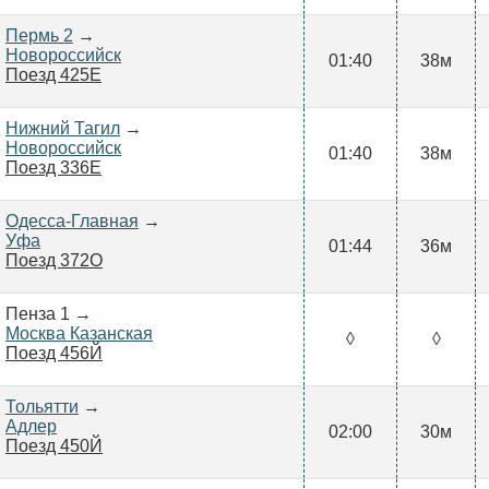
Пермь 2
→
Новороссийск
01:40
38м
Поезд 425Е
Нижний Тагил
→
Новороссийск
01:40
38м
Поезд 336Е
Одесса-Главная
→
Уфа
01:44
36м
Поезд 372О
Пенза 1 →
Москва Казанская
◊
◊
Поезд 456Й
Тольятти
→
Адлер
02:00
30м
Поезд 450Й