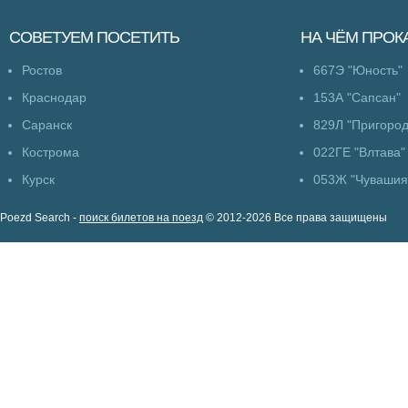
СОВЕТУЕМ
ПОСЕТИТЬ
НА ЧЁМ
ПРОК
Ростов
667Э "Юность"
Краснодар
153А "Сапсан"
Саранск
829Л "Пригоро
Кострома
022ГЕ "Влтава"
Курск
053Ж "Чувашия
Poezd Search -
поиск билетов на поезд
© 2012-2026 Все права защищены