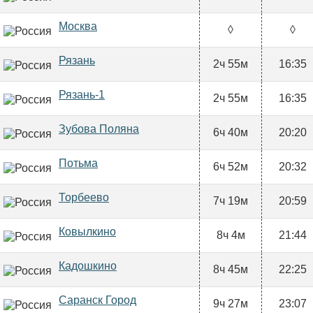
Москва
◊
◊
Рязань
2ч 55м
16:35
Рязань-1
2ч 55м
16:35
Зубова Поляна
6ч 40м
20:20
Потьма
6ч 52м
20:32
Торбеево
7ч 19м
20:59
Ковылкино
8ч 4м
21:44
Кадошкино
8ч 45м
22:25
Саранск Город
9ч 27м
23:07