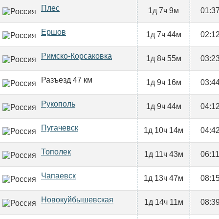
Плес
1д 7ч 9м
01:3
Ершов
1д 7ч 44м
02:1
Римско-Корсаковка
1д 8ч 55м
03:2
Разъезд 47 км
1д 9ч 16м
03:4
Рукополь
1д 9ч 44м
04:1
Пугачевск
1д 10ч 14м
04:4
Тополек
1д 11ч 43м
06:1
Чапаевск
1д 13ч 47м
08:1
Новокуйбышевская
1д 14ч 11м
08:3