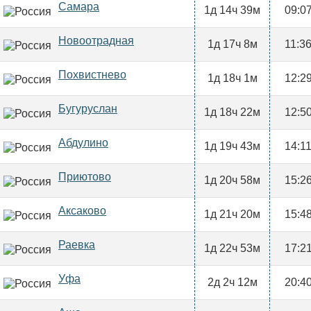
Самара
1д 14ч 39м
09:0
Новоотрадная
1д 17ч 8м
11:3
Похвистнево
1д 18ч 1м
12:2
Бугуруслан
1д 18ч 22м
12:5
Абдулино
1д 19ч 43м
14:1
Приютово
1д 20ч 58м
15:2
Аксаково
1д 21ч 20м
15:4
Раевка
1д 22ч 53м
17:2
Уфа
2д 2ч 12м
20:4