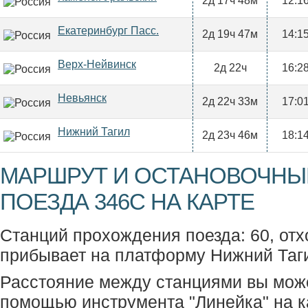
2д 17ч 48м
12:1
Екатеринбург Пасс.
2д 19ч 47м
14:1
Верх-Нейвинск
2д 22ч
16:2
Невьянск
2д 22ч 33м
17:0
Нижний Тагил
2д 23ч 46м
18:1
МАРШРУТ И ОСТАНОВОЧНЫ
ПОЕЗДА 346С НА КАРТЕ
Станций прохождения поезда: 60, отх
прибывает на платформу Нижний Таг
Расстояние между станциями вы мож
помощью инструмента "Линейка" на к