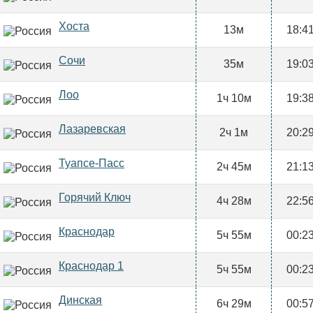
Хоста
13м
18:4
Сочи
35м
19:0
Лоо
1ч 10м
19:3
Лазаревская
2ч 1м
20:2
Туапсе-Пасс
2ч 45м
21:1
Горячий Ключ
4ч 28м
22:5
Краснодар
5ч 55м
00:2
Краснодар 1
5ч 55м
00:2
Динская
6ч 29м
00:5