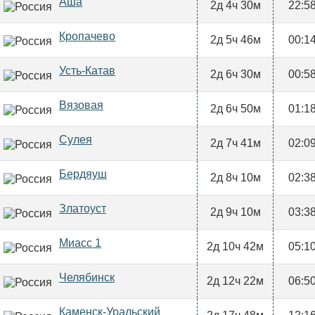
Аша
2д 4ч 30м
22:5
Кропачево
2д 5ч 46м
00:1
Усть-Катав
2д 6ч 30м
00:5
Вязовая
2д 6ч 50м
01:1
Сулея
2д 7ч 41м
02:0
Бердяуш
2д 8ч 10м
02:3
Златоуст
2д 9ч 10м
03:3
Миасс 1
2д 10ч 42м
05:1
Челябинск
2д 12ч 22м
06:5
Каменск-Уральский