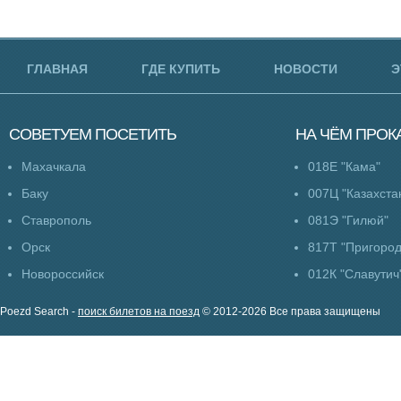
ГЛАВНАЯ
ГДЕ КУПИТЬ
НОВОСТИ
Э
СОВЕТУЕМ
ПОСЕТИТЬ
НА ЧЁМ
ПРОК
Махачкала
018Е "Кама"
Баку
007Ц "Казахста
Ставрополь
081Э "Гилюй"
Орск
817Т "Пригоро
Новороссийск
012К "Славутич
Poezd Search -
поиск билетов на поезд
© 2012-2026 Все права защищены