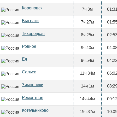
Кореновск
7ч 3м
01:3
Выселки
7ч 27м
01:5
Тихорецкая
8ч 25м
02:5
Ровное
9ч 40м
04:0
Ея
9ч 54м
04:2
Сальск
11ч 34м
06:0
Зимовники
14ч 1м
08:2
Ремонтная
14ч 44м
09:1
Котельниково
15ч 37м
10:0