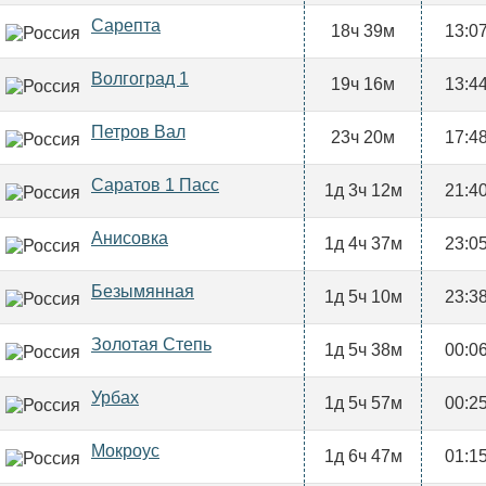
Сарепта
18ч 39м
13:0
Волгоград 1
19ч 16м
13:4
Петров Вал
23ч 20м
17:4
Саратов 1 Пасс
1д 3ч 12м
21:4
Анисовка
1д 4ч 37м
23:0
Безымянная
1д 5ч 10м
23:3
Золотая Степь
1д 5ч 38м
00:0
Урбах
1д 5ч 57м
00:2
Мокроус
1д 6ч 47м
01:1