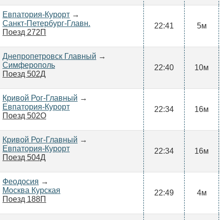
Евпатория-Курорт
→
Санкт-Петербург-Главн.
22:41
5м
Поезд 272П
Днепропетровск Главный
→
Симферополь
22:40
10м
Поезд 502Д
Кривой Рог-Главный
→
Евпатория-Курорт
22:34
16м
Поезд 502О
Кривой Рог-Главный
→
Евпатория-Курорт
22:34
16м
Поезд 504Д
Феодосия
→
Москва Курская
22:49
4м
Поезд 188П