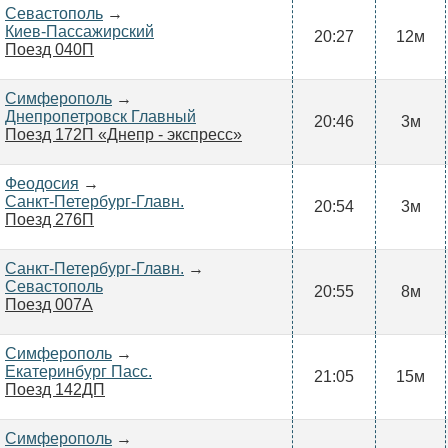
Севастополь
→
Киев-Пассажирский
20:27
12м
Поезд 040П
Симферополь
→
Днепропетровск Главный
20:46
3м
Поезд 172П «Днепр - экспресс»
Феодосия
→
Санкт-Петербург-Главн.
20:54
3м
Поезд 276П
Санкт-Петербург-Главн.
→
Севастополь
20:55
8м
Поезд 007А
Симферополь
→
Екатеринбург Пасс.
21:05
15м
Поезд 142ДП
Симферополь
→