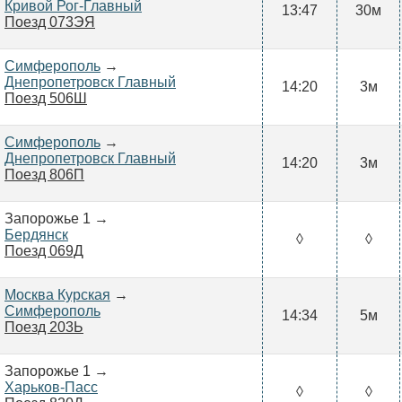
Кривой Рог-Главный
13:47
30м
Поезд 073ЭЯ
Симферополь
→
Днепропетровск Главный
14:20
3м
Поезд 506Ш
Симферополь
→
Днепропетровск Главный
14:20
3м
Поезд 806П
Запорожье 1 →
Бердянск
◊
◊
Поезд 069Д
Москва Курская
→
Симферополь
14:34
5м
Поезд 203Ь
Запорожье 1 →
Харьков-Пасс
◊
◊