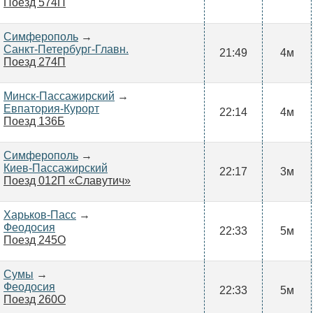
Поезд 574П
Симферополь
→
Санкт-Петербург-Главн.
21:49
4м
Поезд 274П
Минск-Пассажирский
→
Евпатория-Курорт
22:14
4м
Поезд 136Б
Симферополь
→
Киев-Пассажирский
22:17
3м
Поезд 012П «Славутич»
Харьков-Пасс
→
Феодосия
22:33
5м
Поезд 245О
Сумы
→
Феодосия
22:33
5м
Поезд 260О