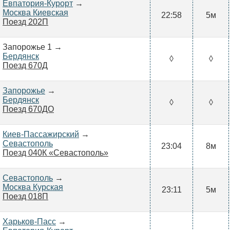
Евпатория-Курорт
→
Москва Киевская
22:58
5м
Поезд 202П
Запорожье 1 →
Бердянск
◊
◊
Поезд 670Д
Запорожье
→
Бердянск
◊
◊
Поезд 670ДО
Киев-Пассажирский
→
Севастополь
23:04
8м
Поезд 040К «Севастополь»
Севастополь
→
Москва Курская
23:11
5м
Поезд 018П
Харьков-Пасс
→