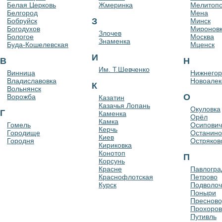
Белая Церковь
Жмеринка
Мелитоп
Белгород
Мена
З
Бобруйск
Минск
Богодухов
Миронов
Злочев
Бологое
Москва
Знаменка
Буда-Кошелевская
Мценск
И
В
Н
Им. Т.Шевченко
Винница
Нижнегор
Владиславовка
Новоалек
К
Вольнянск
О
Ворожба
Казатин
Казачья Лопань
Окуловка
Г
Каменка
Орёл
Камка
Гомель
Осипович
Керчь
Городище
Останино
Киев
Городня
Остряков
Кириковка
Конотоп
П
Корсунь
Красне
Павлогра
Краснофлотская
Петрово
Курск
Подволоч
Поныри
Пресново
Прохоров
Путивль