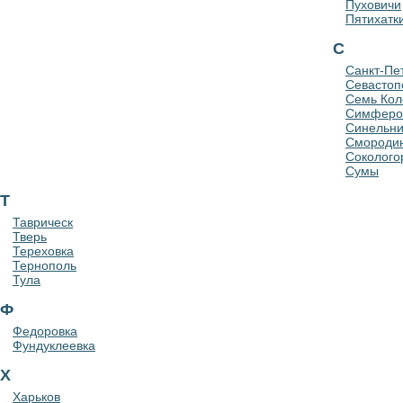
Пуховичи
Пятихатк
С
Санкт-Пе
Севастоп
Семь Кол
Симферо
Синельни
Смороди
Соколого
Сумы
Т
Таврическ
Тверь
Тереховка
Тернополь
Тула
Ф
Федоровка
Фундуклеевка
Х
Харьков