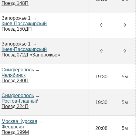
Поезд 148П
Запорожье 1 →
Киев-Пассажирский
◊
◊
Поезд 150ДП
Запорожье 1 →
Киев-Пассажирский
◊
◊
Поезд 072Д «Запорожье»
Симферополь
→
Челябинск
19:30
5м
Поезд 280П
Симферополь
→
Ростов-Главный
19:30
5м
Поезд 224П
Москва Курская
→
Феодосия
20:08
5м
Поезд 199М