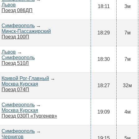
Львов
18:11
3м
Поезд 086ДП
Симферополь
→
Минск-Пассажирский
18:29
7м
Поезд 100П
Львов
→
Симферополь
18:30
7м
Поезд 510Л
Кривой Рог-Главный
→
Москва Курская
18:27
32м
Поезд 074П
Симферополь
→
Москва Курская
19:09
4м
Поезд 030П «Тургенев»
Симферополь
→
Чернигов
19:15
5м