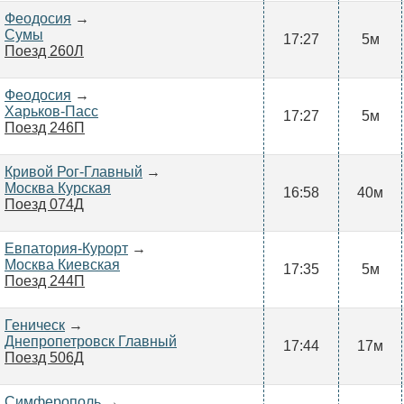
Феодосия
→
Сумы
17:27
5м
Поезд 260Л
Феодосия
→
Харьков-Пасс
17:27
5м
Поезд 246П
Кривой Рог-Главный
→
Москва Курская
16:58
40м
Поезд 074Д
Евпатория-Курорт
→
Москва Киевская
17:35
5м
Поезд 244П
Геническ
→
Днепропетровск Главный
17:44
17м
Поезд 506Д
Симферополь
→