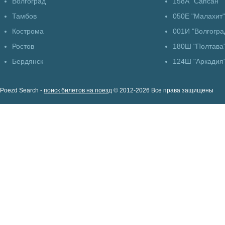
Волгоград
158А "Сапсан"
Тамбов
050Е "Малахит"
Кострома
001И "Волгогра
Ростов
180Ш "Полтава
Бердянск
124Ш "Аркадия
Poezd Search -
поиск билетов на поезд
© 2012-2026 Все права защищены