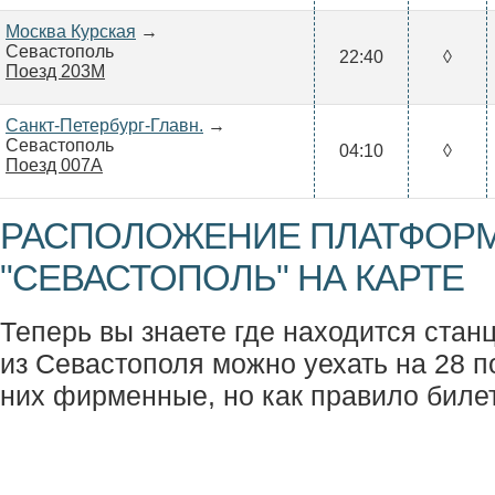
Москва Курская
→
Севастополь
22:40
◊
Поезд 203М
Санкт-Петербург-Главн.
→
Севастополь
04:10
◊
Поезд 007А
РАСПОЛОЖЕНИЕ ПЛАТФОР
"СЕВАСТОПОЛЬ" НА КАРТЕ
Теперь вы знаете где находится стан
из Севастополя можно уехать на 28 по
них фирменные, но как правило билет