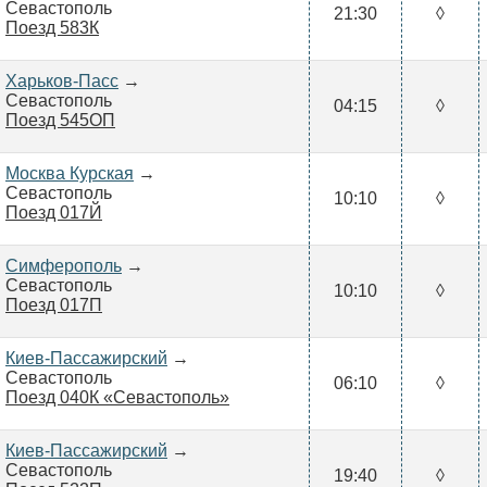
Севастополь
21:30
◊
Поезд 583К
Харьков-Пасс
→
Севастополь
04:15
◊
Поезд 545ОП
Москва Курская
→
Севастополь
10:10
◊
Поезд 017Й
Симферополь
→
Севастополь
10:10
◊
Поезд 017П
Киев-Пассажирский
→
Севастополь
06:10
◊
Поезд 040К «Севастополь»
Киев-Пассажирский
→
Севастополь
19:40
◊