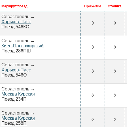
Маршрут/поезд
Прибытие
Стоянка
Севастополь →
Харьков-Пасс
◊
◊
Поезд 546КО
Севастополь →
Киев-Пассажирский
◊
◊
Поезд 286ПШ
Севастополь →
Харьков-Пасс
◊
◊
Поезд 546О
Севастополь →
Москва Курская
◊
◊
Поезд 234П
Севастополь →
Москва Курская
◊
◊
Поезд 258П