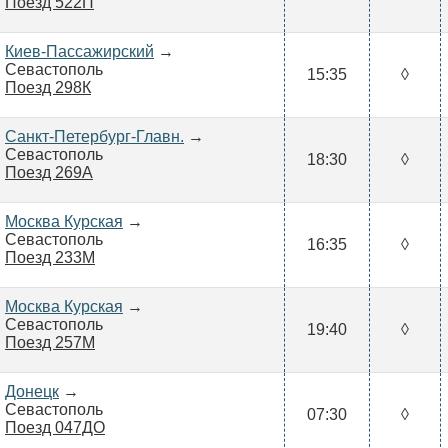
Поезд 522П
Киев-Пассажирский
→
Севастополь
15:35
◊
Поезд 298К
Санкт-Петербург-Главн.
→
Севастополь
18:30
◊
Поезд 269А
Москва Курская
→
Севастополь
16:35
◊
Поезд 233М
Москва Курская
→
Севастополь
19:40
◊
Поезд 257М
Донецк
→
Севастополь
07:30
◊
Поезд 047ДО