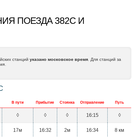
ИЯ ПОЕЗДА 382С И
йских станций
указано московское время
. Для станций за
мя.
С
В пути
Прибытие
Стоянка
Отправление
Путь
◊
◊
◊
16:15
◊
17м
16:32
2м
16:34
8 км