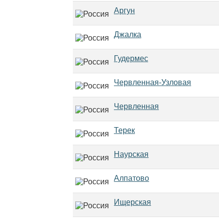
Аргун
Джалка
Гудермес
Червленная-Узловая
Червленная
Терек
Наурская
Алпатово
Ищерская