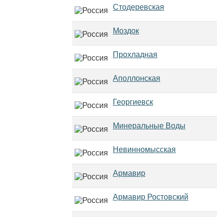
Стодеревская
Моздок
Прохладная
Аполлонская
Георгиевск
Минеральные Воды
Невинномысская
Армавир
Армавир Ростовский