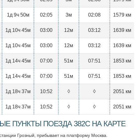
1д 9ч 50м
02:05
3м
02:08
1579 км
1д 10ч 45м
03:00
12м
03:12
1639 км
1д 10ч 45м
03:00
12м
03:12
1639 км
1д 14ч 45м
07:00
51м
07:51
1853 км
1д 14ч 45м
07:00
51м
07:51
1853 км
1д 18ч 37м
10:52
◊
◊
2051 км
1д 18ч 37м
10:52
◊
◊
2051 км
Е ПУНКТЫ ПОЕЗДА 382С НА КАРТЕ
 станции Грозный, прибывает на платформу Москва.