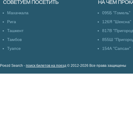
СОВЕТУЕМ
ПОСЕТИТЬ
НА ЧЁМ
ПРОК
Махачкала
095Б "Гомель"
Рига
126Я "Шексна"
Ташкент
817В "Пригоро
Тамбов
855Ш "Пригоро
Туапсе
154А "Сапсан"
Poezd Search -
поиск билетов на поезд
© 2012-2026 Все права защищены