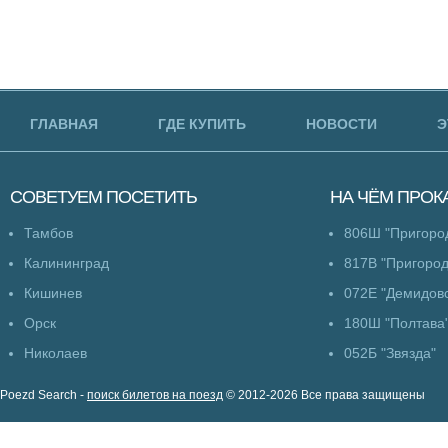
ГЛАВНАЯ
ГДЕ КУПИТЬ
НОВОСТИ
Э
СОВЕТУЕМ
ПОСЕТИТЬ
НА ЧЁМ
ПРОК
Тамбов
806Ш "Пригоро
Калининград
817В "Пригоро
Кишинев
072Е "Демидовс
Орск
180Ш "Полтава
Николаев
052Б "Звязда"
Poezd Search -
поиск билетов на поезд
© 2012-2026 Все права защищены