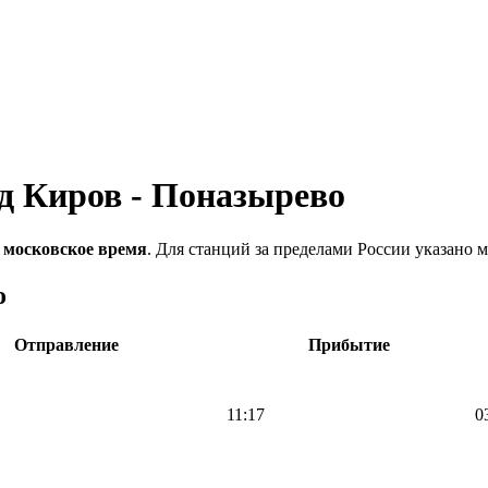
зд Киров - Поназырево
 московское время
. Для станций за пределами России указано м
о
Отправление
Прибытие
11:17
0