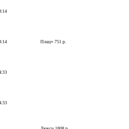
3:14
3:14
Плац
≈ 751 р.
4:33
4:33
Люкс
≈ 1808 р.