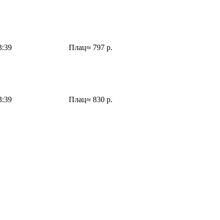
3:39
Плац
≈ 797 р.
3:39
Плац
≈ 830 р.