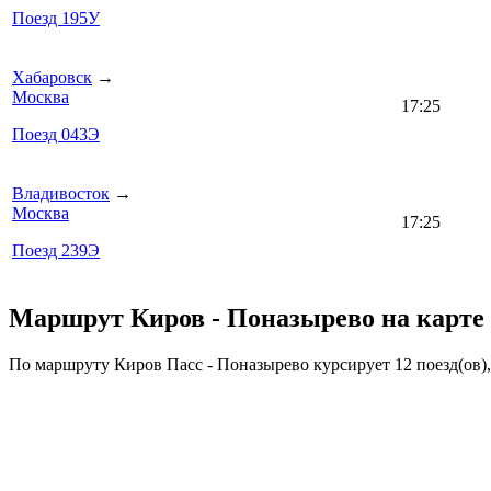
Поезд 195У
Хабаровск
→
Москва
17:25
Поезд 043Э
Владивосток
→
Москва
17:25
Поезд 239Э
Маршрут Киров - Поназырево на карте
По маршруту Киров Пасс - Поназырево курсирует 12 поезд(ов),