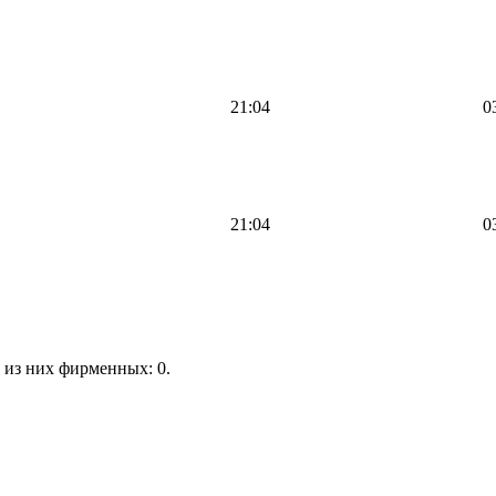
21:04
0
21:04
0
 из них фирменных: 0.