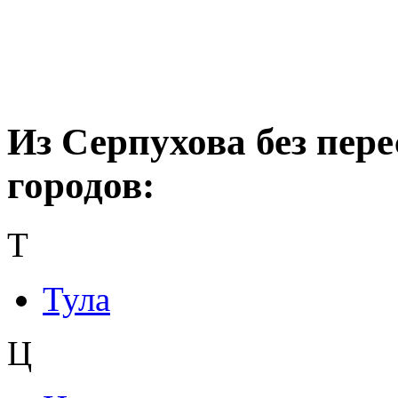
Из Серпухова без пере
городов:
Т
Тула
Ц