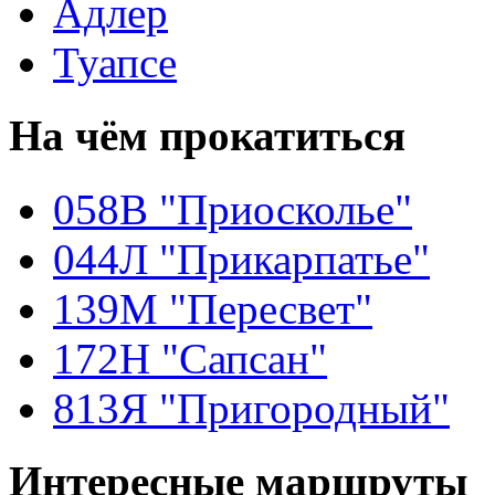
Адлер
Туапсе
На чём
прокатиться
058В "Приосколье"
044Л "Прикарпатье"
139М "Пересвет"
172Н "Сапсан"
813Я "Пригородный"
Интересные
маршруты