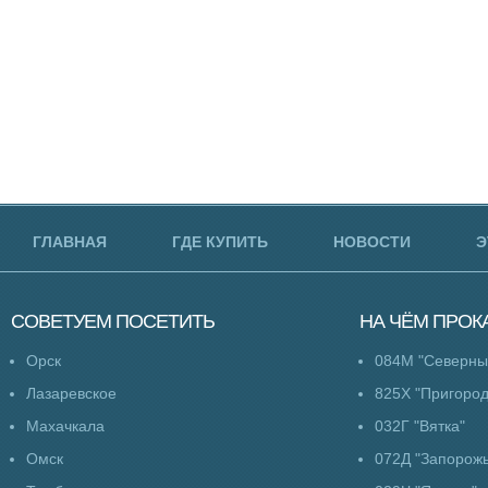
ГЛАВНАЯ
ГДЕ КУПИТЬ
НОВОСТИ
Э
СОВЕТУЕМ
ПОСЕТИТЬ
НА ЧЁМ
ПРОК
Орск
084М "Северны
Лазаревское
825Х "Пригоро
Махачкала
032Г "Вятка"
Омск
072Д "Запорож