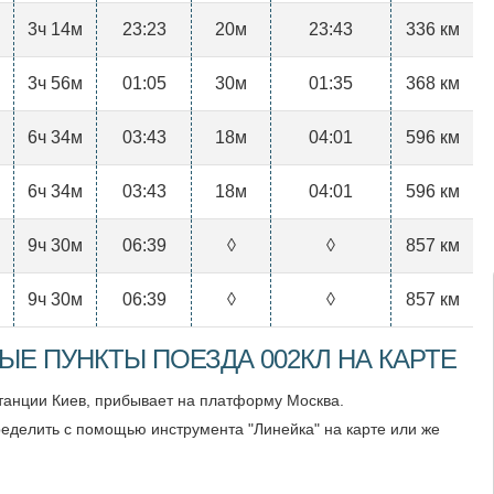
3ч 14м
23:23
20м
23:43
336 км
3ч 56м
01:05
30м
01:35
368 км
6ч 34м
03:43
18м
04:01
596 км
6ч 34м
03:43
18м
04:01
596 км
9ч 30м
06:39
◊
◊
857 км
9ч 30м
06:39
◊
◊
857 км
Е ПУНКТЫ ПОЕЗДА 002КЛ НА КАРТЕ
станции Киев, прибывает на платформу Москва.
еделить с помощью инструмента "Линейка" на карте или же