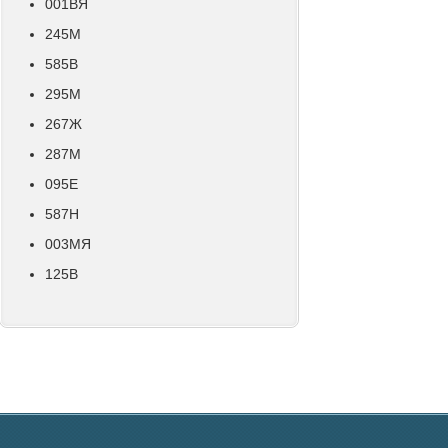
001ВЯ
245М
585В
295М
267Ж
287М
095Е
587Н
003МЯ
125В