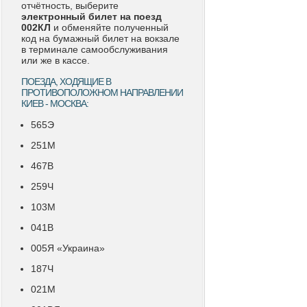
отчётность, выберите
электронный билет на поезд
002КЛ
и обменяйте полученный
код на бумажный билет на вокзале
в терминале самообслуживания
или же в кассе.
ПОЕЗДА, ХОДЯЩИЕ В
ПРОТИВОПОЛОЖНОМ НАПРАВЛЕНИИ
КИЕВ - МОСКВА:
565Э
251М
467В
259Ч
103М
041В
005Я «Украина»
187Ч
021М