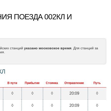
ИЯ ПОЕЗДА 002КЛ И
йских станций
указано московское время
. Для станций за
мя.
КЛ
В пути
Прибытие
Стоянка
Отправление
Путь
◊
◊
◊
20:09
◊
◊
◊
◊
20:09
◊