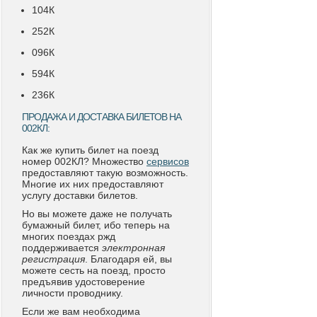
104К
252К
096К
594К
236К
ПРОДАЖА И ДОСТАВКА БИЛЕТОВ НА
002КЛ:
Как же купить билет на поезд
номер 002КЛ? Множество
сервисов
предоставляют такую возможность.
Многие их них предоставляют
услугу доставки билетов.
Но вы можете даже не получать
бумажный билет, ибо теперь на
многих поездах ржд
поддерживается
электронная
регистрация
. Благодаря ей, вы
можете сесть на поезд, просто
предъявив удостоверение
личности проводнику.
Если же вам необходима