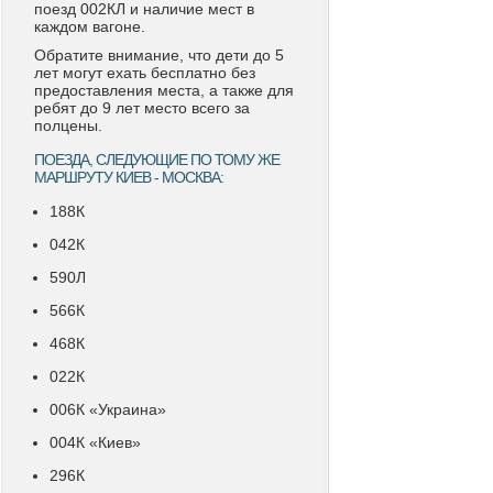
поезд 002КЛ и наличие мест в
каждом вагоне.
Обратите внимание, что дети до 5
лет могут ехать бесплатно без
предоставления места, а также для
ребят до 9 лет место всего за
полцены.
ПОЕЗДА, СЛЕДУЮЩИЕ ПО ТОМУ ЖЕ
МАРШРУТУ КИЕВ - МОСКВА:
188К
042К
590Л
566К
468К
022К
006К «Украина»
004К «Киев»
296К