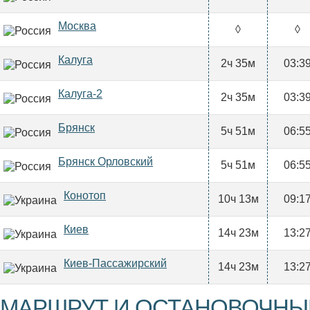
Москва
◊
◊
Калуга
2ч 35м
03:3
Калуга-2
2ч 35м
03:3
Брянск
5ч 51м
06:5
Брянск Орловский
5ч 51м
06:5
Конотоп
10ч 13м
09:1
Киев
14ч 23м
13:2
Киев-Пассажирский
14ч 23м
13:2
МАРШРУТ И ОСТАНОВОЧНЫ