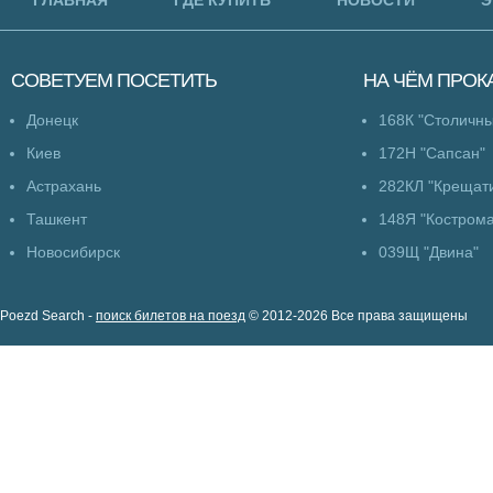
ГЛАВНАЯ
ГДЕ КУПИТЬ
НОВОСТИ
Э
СОВЕТУЕМ
ПОСЕТИТЬ
НА ЧЁМ
ПРОК
Донецк
168К "Столичны
Киев
172Н "Сапсан"
Астрахань
282КЛ "Крещат
Ташкент
148Я "Кострома
Новосибирск
039Щ "Двина"
Poezd Search -
поиск билетов на поезд
© 2012-2026 Все права защищены